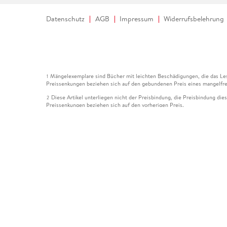
Datenschutz
AGB
Impressum
Widerrufsbelehrung
Mängelexemplare sind Bücher mit leichten Beschädigungen, die das Les
1
Preissenkungen beziehen sich auf den gebundenen Preis eines mangelfre
Diese Artikel unterliegen nicht der Preisbindung, die Preisbindung die
2
Preissenkungen beziehen sich auf den vorherigen Preis.
Durch Öffnen der Leseprobe willigen Sie ein, dass Daten an den Anbie
3
Der gebundene Preis dieses Artikels wird nach Ablauf des auf der Arti
4
Der Preisvergleich bezieht sich auf die unverbindliche Preisempfehlun
5
Der gebundene Preis dieses Artikels wurde vom Verlag gesenkt. Angabe
6
Die Preisbindung dieses Artikels wurde aufgehoben. Angaben zu Preis
7
Der gebundene Preis dieses Artikels wird nach Ablauf des auf der Arti
8
Ihr Gutschein SOMMER13 gilt bis einschließlich 10.08.2026. Sie könne
12
gültig für gesetzlich preisgebundene Artikel (deutschsprachige Bücher 
Gutscheinen und Geschenkkarten kombinierbar. Eine Barauszahlung ist ni