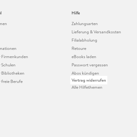
l
Hilfe
hmen
Zahlungsarten
Lieferung & Versandkosten
Filialabholung
mationen
Retoure
ür Firmenkunden
eBooks laden
r Schulen
Passwort vergessen
r Bibliotheken
Abos kündigen
Vertrag widerrufen
r freie Berufe
Alle Hilfethemen