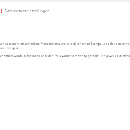
Datenschutzeinstellungen
en aber nicht einschränken. Mängelexemplare sind durch einen Stempel als solche gekennz
ien Exemplars.
ser Artikel wurde aufgehoben oder der Preis wurde vom Verlag gesenkt. Die jeweils zutreffend
ter der Leseprobe übermittelt werden.
kelseite dargestellten Datums vom Verlag angehoben.
g (UVP) des Herstellers.
n zu Preissenkungen beziehen sich auf den vorherigen Preis.
senkungen beziehen sich auf den letzten gebundenen Preis.
kelseite dargestellten Datums vom Verlag angehoben.
n den Gutschein ausschließlich online einlösen unter www.hugendubel.de. Keine Bestellung z
und eBooks) sowie für preisgebundene Kalender, tolino shine (4016621130466), tolino selec
cht möglich. Ein Weiterverkauf und der Handel des Gutscheincodes sind nicht gestattet.