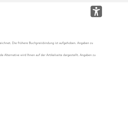
eichnet. Die frühere Buchpreisbindung ist aufgehoben. Angaben zu
e Alternative wird Ihnen auf der Artikelseite dargestellt. Angaben zu
ur Abholung mit Zahlung in der Filiale möglich. Der Gutschein ist nicht
t und das Hugendubel Hörbuch Abo. Der Gutschein ist nicht mit anderen