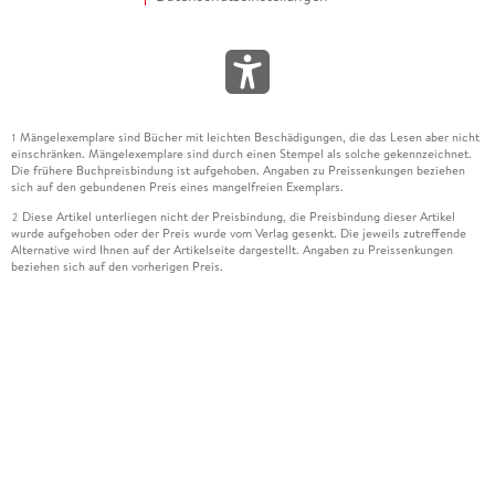
Mängelexemplare sind Bücher mit leichten Beschädigungen, die das Lesen aber nicht
1
einschränken. Mängelexemplare sind durch einen Stempel als solche gekennzeichnet.
Die frühere Buchpreisbindung ist aufgehoben. Angaben zu Preissenkungen beziehen
sich auf den gebundenen Preis eines mangelfreien Exemplars.
Diese Artikel unterliegen nicht der Preisbindung, die Preisbindung dieser Artikel
2
wurde aufgehoben oder der Preis wurde vom Verlag gesenkt. Die jeweils zutreffende
Alternative wird Ihnen auf der Artikelseite dargestellt. Angaben zu Preissenkungen
beziehen sich auf den vorherigen Preis.
Durch Öffnen der Leseprobe willigen Sie ein, dass Daten an den Anbieter der
3
Leseprobe übermittelt werden.
Der gebundene Preis dieses Artikels wird nach Ablauf des auf der Artikelseite
4
dargestellten Datums vom Verlag angehoben.
Der Preisvergleich bezieht sich auf die unverbindliche Preisempfehlung (UVP) des
5
Herstellers.
Der gebundene Preis dieses Artikels wurde vom Verlag gesenkt. Angaben zu
6
Preissenkungen beziehen sich auf den vorherigen Preis.
Die Preisbindung dieses Artikels wurde aufgehoben. Angaben zu Preissenkungen
7