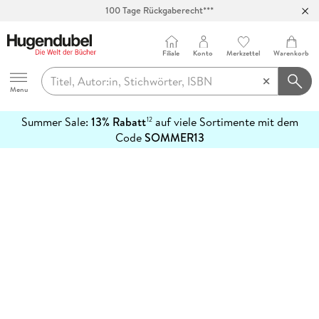
100 Tage Rückgaberecht***
Abholung in über 100 Filialen
Filiale
Konto
Merkzettel
Warenkorb
Hugendubel
Menu
Summer Sale:
13% Rabatt
auf viele Sortimente mit dem
12
mehr
Code
SOMMER13
erfahren