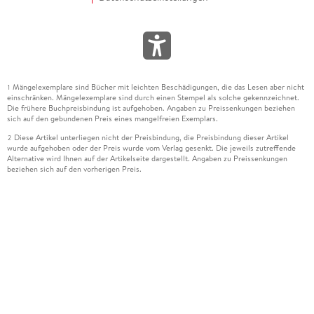
Mängelexemplare sind Bücher mit leichten Beschädigungen, die das Lesen aber nicht
1
einschränken. Mängelexemplare sind durch einen Stempel als solche gekennzeichnet.
Die frühere Buchpreisbindung ist aufgehoben. Angaben zu Preissenkungen beziehen
sich auf den gebundenen Preis eines mangelfreien Exemplars.
Diese Artikel unterliegen nicht der Preisbindung, die Preisbindung dieser Artikel
2
wurde aufgehoben oder der Preis wurde vom Verlag gesenkt. Die jeweils zutreffende
Alternative wird Ihnen auf der Artikelseite dargestellt. Angaben zu Preissenkungen
beziehen sich auf den vorherigen Preis.
Durch Öffnen der Leseprobe willigen Sie ein, dass Daten an den Anbieter der
3
Leseprobe übermittelt werden.
Der gebundene Preis dieses Artikels wird nach Ablauf des auf der Artikelseite
4
dargestellten Datums vom Verlag angehoben.
Der Preisvergleich bezieht sich auf die unverbindliche Preisempfehlung (UVP) des
5
Herstellers.
Der gebundene Preis dieses Artikels wurde vom Verlag gesenkt. Angaben zu
6
Preissenkungen beziehen sich auf den vorherigen Preis.
Die Preisbindung dieses Artikels wurde aufgehoben. Angaben zu Preissenkungen
7