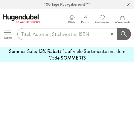
100 Tage Rückgaberecht***
Abholung in über 100 Filialen
Filiale
Konto
Merkzettel
Warenkorb
Hugendubel
Menu
Summer Sale:
13% Rabatt
auf viele Sortimente mit dem
12
mehr
Code
SOMMER13
erfahren