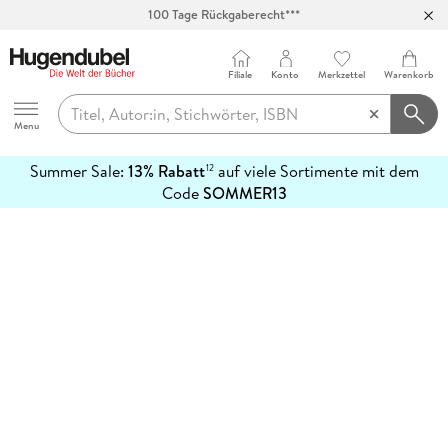
100 Tage Rückgaberecht***
Abholung in über 100 Filialen
Filiale
Konto
Merkzettel
Warenkorb
Hugendubel
Menu
Summer Sale:
13% Rabatt
auf viele Sortimente mit dem
12
mehr
Code
SOMMER13
erfahren