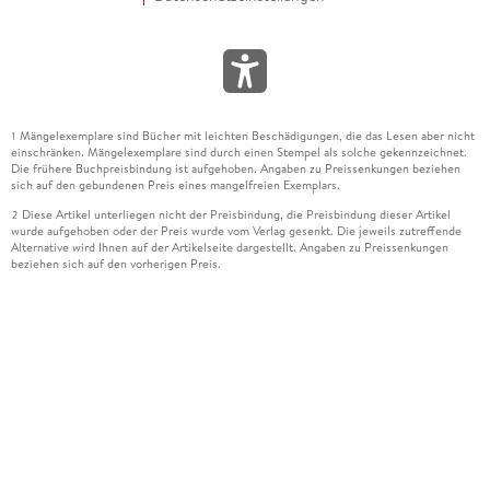
Mängelexemplare sind Bücher mit leichten Beschädigungen, die das Lesen aber nicht
1
einschränken. Mängelexemplare sind durch einen Stempel als solche gekennzeichnet.
Die frühere Buchpreisbindung ist aufgehoben. Angaben zu Preissenkungen beziehen
sich auf den gebundenen Preis eines mangelfreien Exemplars.
Diese Artikel unterliegen nicht der Preisbindung, die Preisbindung dieser Artikel
2
wurde aufgehoben oder der Preis wurde vom Verlag gesenkt. Die jeweils zutreffende
Alternative wird Ihnen auf der Artikelseite dargestellt. Angaben zu Preissenkungen
beziehen sich auf den vorherigen Preis.
Durch Öffnen der Leseprobe willigen Sie ein, dass Daten an den Anbieter der
3
Leseprobe übermittelt werden.
Der gebundene Preis dieses Artikels wird nach Ablauf des auf der Artikelseite
4
dargestellten Datums vom Verlag angehoben.
Der Preisvergleich bezieht sich auf die unverbindliche Preisempfehlung (UVP) des
5
Herstellers.
Der gebundene Preis dieses Artikels wurde vom Verlag gesenkt. Angaben zu
6
Preissenkungen beziehen sich auf den vorherigen Preis.
Die Preisbindung dieses Artikels wurde aufgehoben. Angaben zu Preissenkungen
7