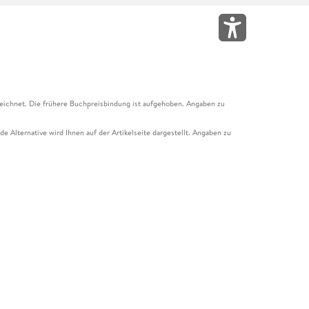
eichnet. Die frühere Buchpreisbindung ist aufgehoben. Angaben zu
e Alternative wird Ihnen auf der Artikelseite dargestellt. Angaben zu
ur Abholung mit Zahlung in der Filiale möglich. Der Gutschein ist nicht
t und das Hugendubel Hörbuch Abo. Der Gutschein ist nicht mit anderen