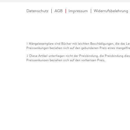
Datenschutz
AGB
Impressum
Widerrufsbelehrung
Mängelexemplare sind Bücher mit leichten Beschädigungen, die das Les
1
Preissenkungen beziehen sich auf den gebundenen Preis eines mangelfre
Diese Artikel unterliegen nicht der Preisbindung, die Preisbindung die
2
Preissenkungen beziehen sich auf den vorherigen Preis.
Durch Öffnen der Leseprobe willigen Sie ein, dass Daten an den Anbie
3
Der gebundene Preis dieses Artikels wird nach Ablauf des auf der Arti
4
Der Preisvergleich bezieht sich auf die unverbindliche Preisempfehlun
5
Der gebundene Preis dieses Artikels wurde vom Verlag gesenkt. Angabe
6
Die Preisbindung dieses Artikels wurde aufgehoben. Angaben zu Preis
7
Der gebundene Preis dieses Artikels wird nach Ablauf des auf der Arti
8
Ihr Gutschein SOMMER13 gilt bis einschließlich 10.08.2026. Sie könne
12
gültig für gesetzlich preisgebundene Artikel (deutschsprachige Bücher 
Gutscheinen und Geschenkkarten kombinierbar. Eine Barauszahlung ist ni