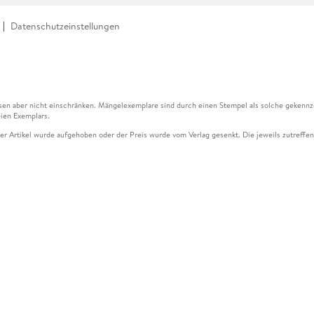
Datenschutzeinstellungen
en aber nicht einschränken. Mängelexemplare sind durch einen Stempel als solche gekennz
ien Exemplars.
ser Artikel wurde aufgehoben oder der Preis wurde vom Verlag gesenkt. Die jeweils zutreffend
ter der Leseprobe übermittelt werden.
kelseite dargestellten Datums vom Verlag angehoben.
g (UVP) des Herstellers.
n zu Preissenkungen beziehen sich auf den vorherigen Preis.
senkungen beziehen sich auf den letzten gebundenen Preis.
kelseite dargestellten Datums vom Verlag angehoben.
n den Gutschein ausschließlich online einlösen unter www.hugendubel.de. Keine Bestellung z
und eBooks) sowie für preisgebundene Kalender, tolino shine (4016621130466), tolino selec
cht möglich. Ein Weiterverkauf und der Handel des Gutscheincodes sind nicht gestattet.