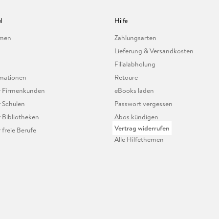
l
Hilfe
hmen
Zahlungsarten
Lieferung & Versandkosten
Filialabholung
mationen
Retoure
ür Firmenkunden
eBooks laden
r Schulen
Passwort vergessen
r Bibliotheken
Abos kündigen
Vertrag widerrufen
r freie Berufe
Alle Hilfethemen