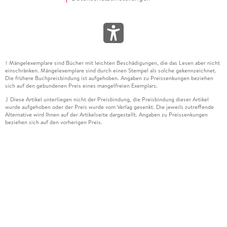
Mängelexemplare sind Bücher mit leichten Beschädigungen, die das Lesen aber nicht
1
einschränken. Mängelexemplare sind durch einen Stempel als solche gekennzeichnet.
Die frühere Buchpreisbindung ist aufgehoben. Angaben zu Preissenkungen beziehen
sich auf den gebundenen Preis eines mangelfreien Exemplars.
Diese Artikel unterliegen nicht der Preisbindung, die Preisbindung dieser Artikel
2
wurde aufgehoben oder der Preis wurde vom Verlag gesenkt. Die jeweils zutreffende
Alternative wird Ihnen auf der Artikelseite dargestellt. Angaben zu Preissenkungen
beziehen sich auf den vorherigen Preis.
Durch Öffnen der Leseprobe willigen Sie ein, dass Daten an den Anbieter der
3
Leseprobe übermittelt werden.
Der gebundene Preis dieses Artikels wird nach Ablauf des auf der Artikelseite
4
dargestellten Datums vom Verlag angehoben.
Der Preisvergleich bezieht sich auf die unverbindliche Preisempfehlung (UVP) des
5
Herstellers.
Der gebundene Preis dieses Artikels wurde vom Verlag gesenkt. Angaben zu
6
Preissenkungen beziehen sich auf den vorherigen Preis.
Die Preisbindung dieses Artikels wurde aufgehoben. Angaben zu Preissenkungen
7