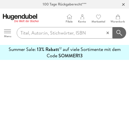
100 Tage Rückgaberecht***
Abholung in über 100 Filialen
Filiale
Konto
Merkzettel
Warenkorb
Hugendubel
Menu
Summer Sale:
13% Rabatt
auf viele Sortimente mit dem
12
mehr
Code
SOMMER13
erfahren