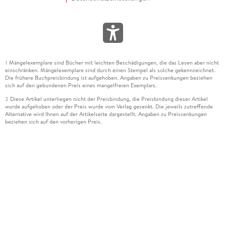
Mängelexemplare sind Bücher mit leichten Beschädigungen, die das Lesen aber nicht
1
einschränken. Mängelexemplare sind durch einen Stempel als solche gekennzeichnet.
Die frühere Buchpreisbindung ist aufgehoben. Angaben zu Preissenkungen beziehen
sich auf den gebundenen Preis eines mangelfreien Exemplars.
Diese Artikel unterliegen nicht der Preisbindung, die Preisbindung dieser Artikel
2
wurde aufgehoben oder der Preis wurde vom Verlag gesenkt. Die jeweils zutreffende
Alternative wird Ihnen auf der Artikelseite dargestellt. Angaben zu Preissenkungen
beziehen sich auf den vorherigen Preis.
Durch Öffnen der Leseprobe willigen Sie ein, dass Daten an den Anbieter der
3
Leseprobe übermittelt werden.
Der gebundene Preis dieses Artikels wird nach Ablauf des auf der Artikelseite
4
dargestellten Datums vom Verlag angehoben.
Der Preisvergleich bezieht sich auf die unverbindliche Preisempfehlung (UVP) des
5
Herstellers.
Der gebundene Preis dieses Artikels wurde vom Verlag gesenkt. Angaben zu
6
Preissenkungen beziehen sich auf den vorherigen Preis.
Die Preisbindung dieses Artikels wurde aufgehoben. Angaben zu Preissenkungen
7