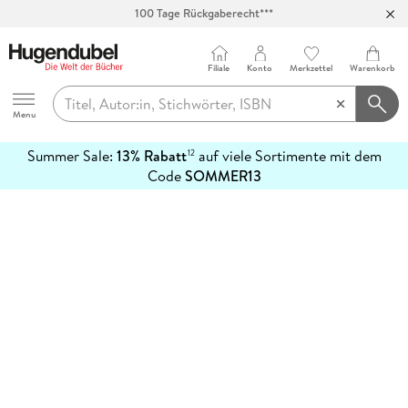
100 Tage Rückgaberecht***
Abholung in über 100 Filialen
Filiale
Konto
Merkzettel
Warenkorb
Hugendubel
Menu
Summer Sale:
13% Rabatt
auf viele Sortimente mit dem
12
mehr
Code
SOMMER13
erfahren