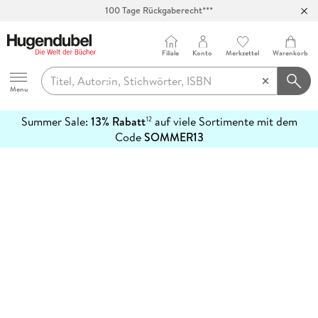
100 Tage Rückgaberecht***
Abholung in über 100 Filialen
Filiale
Konto
Merkzettel
Warenkorb
Hugendubel
Menu
Summer Sale:
13% Rabatt
auf viele Sortimente mit dem
12
mehr
Code
SOMMER13
erfahren