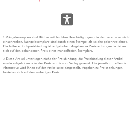
Mängelexemplare sind Bücher mit leichten Beschädigungen, die das Lesen aber nicht
1
einschränken. Mängelexemplare sind durch einen Stempel als solche gekennzeichnet.
Die frühere Buchpreisbindung ist aufgehoben. Angaben zu Preissenkungen beziehen
sich auf den gebundenen Preis eines mangelfreien Exemplars.
Diese Artikel unterliegen nicht der Preisbindung, die Preisbindung dieser Artikel
2
wurde aufgehoben oder der Preis wurde vom Verlag gesenkt. Die jeweils zutreffende
Alternative wird Ihnen auf der Artikelseite dargestellt. Angaben zu Preissenkungen
beziehen sich auf den vorherigen Preis.
Durch Öffnen der Leseprobe willigen Sie ein, dass Daten an den Anbieter der
3
Leseprobe übermittelt werden.
Der gebundene Preis dieses Artikels wird nach Ablauf des auf der Artikelseite
4
dargestellten Datums vom Verlag angehoben.
Der Preisvergleich bezieht sich auf die unverbindliche Preisempfehlung (UVP) des
5
Herstellers.
Der gebundene Preis dieses Artikels wurde vom Verlag gesenkt. Angaben zu
6
Preissenkungen beziehen sich auf den vorherigen Preis.
Die Preisbindung dieses Artikels wurde aufgehoben. Angaben zu Preissenkungen
7