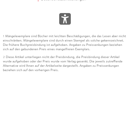
Mängelexemplare sind Bücher mit leichten Beschädigungen, die das Lesen aber nicht
1
einschränken. Mängelexemplare sind durch einen Stempel als solche gekennzeichnet.
Die frühere Buchpreisbindung ist aufgehoben. Angaben zu Preissenkungen beziehen
sich auf den gebundenen Preis eines mangelfreien Exemplars.
Diese Artikel unterliegen nicht der Preisbindung, die Preisbindung dieser Artikel
2
wurde aufgehoben oder der Preis wurde vom Verlag gesenkt. Die jeweils zutreffende
Alternative wird Ihnen auf der Artikelseite dargestellt. Angaben zu Preissenkungen
beziehen sich auf den vorherigen Preis.
Durch Öffnen der Leseprobe willigen Sie ein, dass Daten an den Anbieter der
3
Leseprobe übermittelt werden.
Der gebundene Preis dieses Artikels wird nach Ablauf des auf der Artikelseite
4
dargestellten Datums vom Verlag angehoben.
Der Preisvergleich bezieht sich auf die unverbindliche Preisempfehlung (UVP) des
5
Herstellers.
Der gebundene Preis dieses Artikels wurde vom Verlag gesenkt. Angaben zu
6
Preissenkungen beziehen sich auf den vorherigen Preis.
Die Preisbindung dieses Artikels wurde aufgehoben. Angaben zu Preissenkungen
7