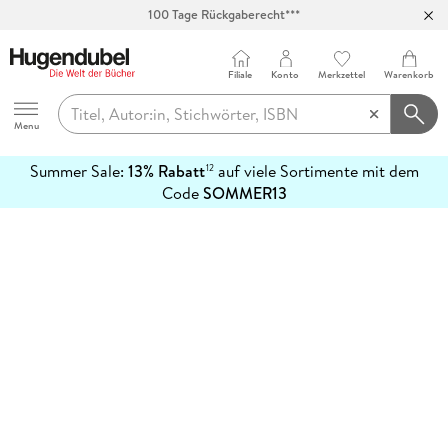
100 Tage Rückgaberecht***
Abholung in über 100 Filialen
Filiale
Konto
Merkzettel
Warenkorb
Hugendubel
Menu
Summer Sale:
13% Rabatt
auf viele Sortimente mit dem
12
mehr
Code
SOMMER13
erfahren