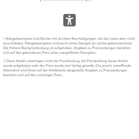
Mängelexemplare sind Bücher mit leichten Beschädigungen, die das Lesen aber nicht
1
einschränken. Mängelexemplare sind durch einen Stempel als solche gekennzeichnet.
Die frühere Buchpreisbindung ist aufgehoben. Angaben zu Preissenkungen beziehen
sich auf den gebundenen Preis eines mangelfreien Exemplars.
Diese Artikel unterliegen nicht der Preisbindung, die Preisbindung dieser Artikel
2
wurde aufgehoben oder der Preis wurde vom Verlag gesenkt. Die jeweils zutreffende
Alternative wird Ihnen auf der Artikelseite dargestellt. Angaben zu Preissenkungen
beziehen sich auf den vorherigen Preis.
Durch Öffnen der Leseprobe willigen Sie ein, dass Daten an den Anbieter der
3
Leseprobe übermittelt werden.
Der gebundene Preis dieses Artikels wird nach Ablauf des auf der Artikelseite
4
dargestellten Datums vom Verlag angehoben.
Der Preisvergleich bezieht sich auf die unverbindliche Preisempfehlung (UVP) des
5
Herstellers.
Der gebundene Preis dieses Artikels wurde vom Verlag gesenkt. Angaben zu
6
Preissenkungen beziehen sich auf den vorherigen Preis.
Die Preisbindung dieses Artikels wurde aufgehoben. Angaben zu Preissenkungen
7