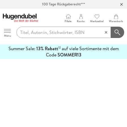
100 Tage Rückgaberecht***
Abholung in über 100 Filialen
Filiale
Konto
Merkzettel
Warenkorb
Hugendubel
Menu
Summer Sale:
13% Rabatt
auf viele Sortimente mit dem
12
mehr
Code
SOMMER13
erfahren