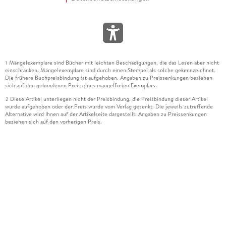
Mängelexemplare sind Bücher mit leichten Beschädigungen, die das Lesen aber nicht
1
einschränken. Mängelexemplare sind durch einen Stempel als solche gekennzeichnet.
Die frühere Buchpreisbindung ist aufgehoben. Angaben zu Preissenkungen beziehen
sich auf den gebundenen Preis eines mangelfreien Exemplars.
Diese Artikel unterliegen nicht der Preisbindung, die Preisbindung dieser Artikel
2
wurde aufgehoben oder der Preis wurde vom Verlag gesenkt. Die jeweils zutreffende
Alternative wird Ihnen auf der Artikelseite dargestellt. Angaben zu Preissenkungen
beziehen sich auf den vorherigen Preis.
Durch Öffnen der Leseprobe willigen Sie ein, dass Daten an den Anbieter der
3
Leseprobe übermittelt werden.
Der gebundene Preis dieses Artikels wird nach Ablauf des auf der Artikelseite
4
dargestellten Datums vom Verlag angehoben.
Der Preisvergleich bezieht sich auf die unverbindliche Preisempfehlung (UVP) des
5
Herstellers.
Der gebundene Preis dieses Artikels wurde vom Verlag gesenkt. Angaben zu
6
Preissenkungen beziehen sich auf den vorherigen Preis.
Die Preisbindung dieses Artikels wurde aufgehoben. Angaben zu Preissenkungen
7