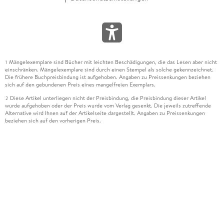
Mängelexemplare sind Bücher mit leichten Beschädigungen, die das Lesen aber nicht
1
einschränken. Mängelexemplare sind durch einen Stempel als solche gekennzeichnet.
Die frühere Buchpreisbindung ist aufgehoben. Angaben zu Preissenkungen beziehen
sich auf den gebundenen Preis eines mangelfreien Exemplars.
Diese Artikel unterliegen nicht der Preisbindung, die Preisbindung dieser Artikel
2
wurde aufgehoben oder der Preis wurde vom Verlag gesenkt. Die jeweils zutreffende
Alternative wird Ihnen auf der Artikelseite dargestellt. Angaben zu Preissenkungen
beziehen sich auf den vorherigen Preis.
Durch Öffnen der Leseprobe willigen Sie ein, dass Daten an den Anbieter der
3
Leseprobe übermittelt werden.
Der gebundene Preis dieses Artikels wird nach Ablauf des auf der Artikelseite
4
dargestellten Datums vom Verlag angehoben.
Der Preisvergleich bezieht sich auf die unverbindliche Preisempfehlung (UVP) des
5
Herstellers.
Der gebundene Preis dieses Artikels wurde vom Verlag gesenkt. Angaben zu
6
Preissenkungen beziehen sich auf den vorherigen Preis.
Die Preisbindung dieses Artikels wurde aufgehoben. Angaben zu Preissenkungen
7