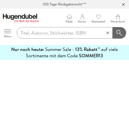
100 Tage Rückgaberecht***
Abholung in über 100 Filialen
Filiale
Konto
Merkzettel
Warenkorb
Hugendubel
Menu
Nur noch heute:
Summer Sale -
13% Rabatt
auf viele
12
mehr
Sortimente mit dem Code
SOMMER13
erfahren