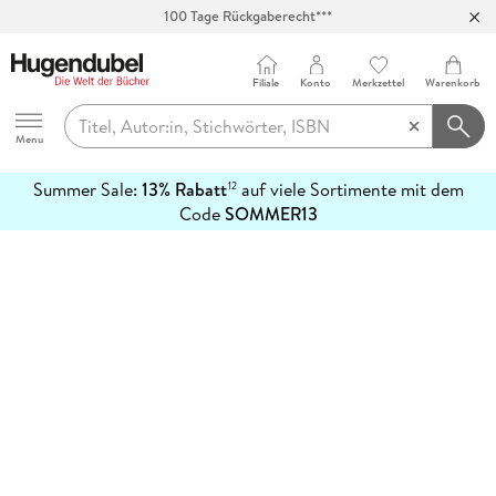
100 Tage Rückgaberecht***
Abholung in über 100 Filialen
Filiale
Konto
Merkzettel
Warenkorb
Hugendubel
Menu
Summer Sale:
13% Rabatt
auf viele Sortimente mit dem
12
mehr
Code
SOMMER13
erfahren