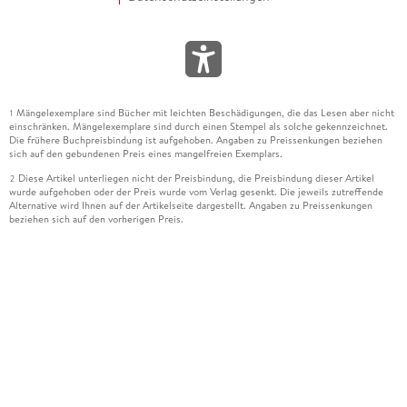
Mängelexemplare sind Bücher mit leichten Beschädigungen, die das Lesen aber nicht
1
einschränken. Mängelexemplare sind durch einen Stempel als solche gekennzeichnet.
Die frühere Buchpreisbindung ist aufgehoben. Angaben zu Preissenkungen beziehen
sich auf den gebundenen Preis eines mangelfreien Exemplars.
Diese Artikel unterliegen nicht der Preisbindung, die Preisbindung dieser Artikel
2
wurde aufgehoben oder der Preis wurde vom Verlag gesenkt. Die jeweils zutreffende
Alternative wird Ihnen auf der Artikelseite dargestellt. Angaben zu Preissenkungen
beziehen sich auf den vorherigen Preis.
Durch Öffnen der Leseprobe willigen Sie ein, dass Daten an den Anbieter der
3
Leseprobe übermittelt werden.
Der gebundene Preis dieses Artikels wird nach Ablauf des auf der Artikelseite
4
dargestellten Datums vom Verlag angehoben.
Der Preisvergleich bezieht sich auf die unverbindliche Preisempfehlung (UVP) des
5
Herstellers.
Der gebundene Preis dieses Artikels wurde vom Verlag gesenkt. Angaben zu
6
Preissenkungen beziehen sich auf den vorherigen Preis.
Die Preisbindung dieses Artikels wurde aufgehoben. Angaben zu Preissenkungen
7