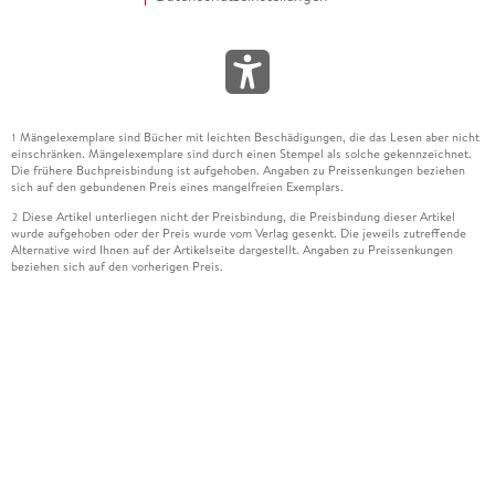
Mängelexemplare sind Bücher mit leichten Beschädigungen, die das Lesen aber nicht
1
einschränken. Mängelexemplare sind durch einen Stempel als solche gekennzeichnet.
Die frühere Buchpreisbindung ist aufgehoben. Angaben zu Preissenkungen beziehen
sich auf den gebundenen Preis eines mangelfreien Exemplars.
Diese Artikel unterliegen nicht der Preisbindung, die Preisbindung dieser Artikel
2
wurde aufgehoben oder der Preis wurde vom Verlag gesenkt. Die jeweils zutreffende
Alternative wird Ihnen auf der Artikelseite dargestellt. Angaben zu Preissenkungen
beziehen sich auf den vorherigen Preis.
Durch Öffnen der Leseprobe willigen Sie ein, dass Daten an den Anbieter der
3
Leseprobe übermittelt werden.
Der gebundene Preis dieses Artikels wird nach Ablauf des auf der Artikelseite
4
dargestellten Datums vom Verlag angehoben.
Der Preisvergleich bezieht sich auf die unverbindliche Preisempfehlung (UVP) des
5
Herstellers.
Der gebundene Preis dieses Artikels wurde vom Verlag gesenkt. Angaben zu
6
Preissenkungen beziehen sich auf den vorherigen Preis.
Die Preisbindung dieses Artikels wurde aufgehoben. Angaben zu Preissenkungen
7