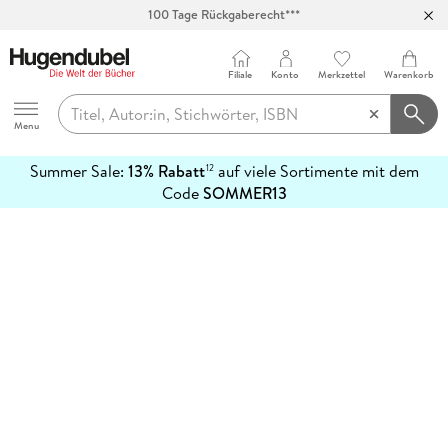
100 Tage Rückgaberecht***
Abholung in über 100 Filialen
Filiale
Konto
Merkzettel
Warenkorb
Hugendubel
Menu
Summer Sale:
13% Rabatt
auf viele Sortimente mit dem
12
mehr
Code
SOMMER13
erfahren