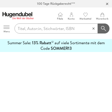
100 Tage Rückgaberecht***
Abholung in über 100 Filialen
Filiale
Konto
Merkzettel
Warenkorb
Hugendubel
Menu
Summer Sale:
13% Rabatt
auf viele Sortimente mit dem
12
mehr
Code
SOMMER13
erfahren