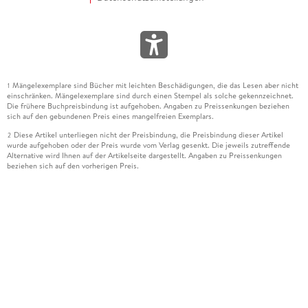
Mängelexemplare sind Bücher mit leichten Beschädigungen, die das Lesen aber nicht
1
einschränken. Mängelexemplare sind durch einen Stempel als solche gekennzeichnet.
Die frühere Buchpreisbindung ist aufgehoben. Angaben zu Preissenkungen beziehen
sich auf den gebundenen Preis eines mangelfreien Exemplars.
Diese Artikel unterliegen nicht der Preisbindung, die Preisbindung dieser Artikel
2
wurde aufgehoben oder der Preis wurde vom Verlag gesenkt. Die jeweils zutreffende
Alternative wird Ihnen auf der Artikelseite dargestellt. Angaben zu Preissenkungen
beziehen sich auf den vorherigen Preis.
Durch Öffnen der Leseprobe willigen Sie ein, dass Daten an den Anbieter der
3
Leseprobe übermittelt werden.
Der gebundene Preis dieses Artikels wird nach Ablauf des auf der Artikelseite
4
dargestellten Datums vom Verlag angehoben.
Der Preisvergleich bezieht sich auf die unverbindliche Preisempfehlung (UVP) des
5
Herstellers.
Der gebundene Preis dieses Artikels wurde vom Verlag gesenkt. Angaben zu
6
Preissenkungen beziehen sich auf den vorherigen Preis.
Die Preisbindung dieses Artikels wurde aufgehoben. Angaben zu Preissenkungen
7