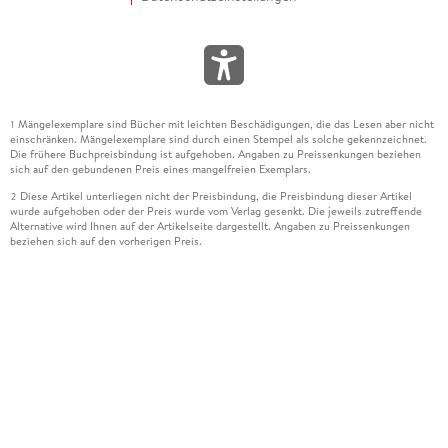
Mängelexemplare sind Bücher mit leichten Beschädigungen, die das Lesen aber nicht
1
einschränken. Mängelexemplare sind durch einen Stempel als solche gekennzeichnet.
Die frühere Buchpreisbindung ist aufgehoben. Angaben zu Preissenkungen beziehen
sich auf den gebundenen Preis eines mangelfreien Exemplars.
Diese Artikel unterliegen nicht der Preisbindung, die Preisbindung dieser Artikel
2
wurde aufgehoben oder der Preis wurde vom Verlag gesenkt. Die jeweils zutreffende
Alternative wird Ihnen auf der Artikelseite dargestellt. Angaben zu Preissenkungen
beziehen sich auf den vorherigen Preis.
Durch Öffnen der Leseprobe willigen Sie ein, dass Daten an den Anbieter der
3
Leseprobe übermittelt werden.
Der gebundene Preis dieses Artikels wird nach Ablauf des auf der Artikelseite
4
dargestellten Datums vom Verlag angehoben.
Der Preisvergleich bezieht sich auf die unverbindliche Preisempfehlung (UVP) des
5
Herstellers.
Der gebundene Preis dieses Artikels wurde vom Verlag gesenkt. Angaben zu
6
Preissenkungen beziehen sich auf den vorherigen Preis.
Die Preisbindung dieses Artikels wurde aufgehoben. Angaben zu Preissenkungen
7