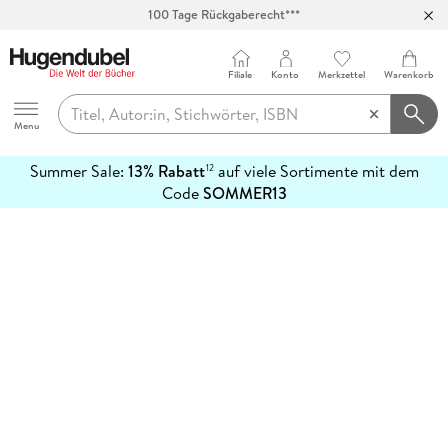
100 Tage Rückgaberecht***
Abholung in über 100 Filialen
Filiale
Konto
Merkzettel
Warenkorb
Hugendubel
Menu
Summer Sale:
13% Rabatt
auf viele Sortimente mit dem
12
mehr
Code
SOMMER13
erfahren