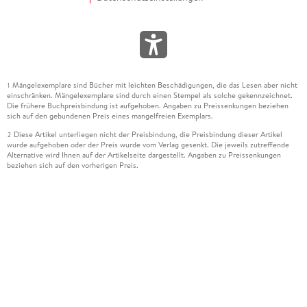
Mängelexemplare sind Bücher mit leichten Beschädigungen, die das Lesen aber nicht
1
einschränken. Mängelexemplare sind durch einen Stempel als solche gekennzeichnet.
Die frühere Buchpreisbindung ist aufgehoben. Angaben zu Preissenkungen beziehen
sich auf den gebundenen Preis eines mangelfreien Exemplars.
Diese Artikel unterliegen nicht der Preisbindung, die Preisbindung dieser Artikel
2
wurde aufgehoben oder der Preis wurde vom Verlag gesenkt. Die jeweils zutreffende
Alternative wird Ihnen auf der Artikelseite dargestellt. Angaben zu Preissenkungen
beziehen sich auf den vorherigen Preis.
Durch Öffnen der Leseprobe willigen Sie ein, dass Daten an den Anbieter der
3
Leseprobe übermittelt werden.
Der gebundene Preis dieses Artikels wird nach Ablauf des auf der Artikelseite
4
dargestellten Datums vom Verlag angehoben.
Der Preisvergleich bezieht sich auf die unverbindliche Preisempfehlung (UVP) des
5
Herstellers.
Der gebundene Preis dieses Artikels wurde vom Verlag gesenkt. Angaben zu
6
Preissenkungen beziehen sich auf den vorherigen Preis.
Die Preisbindung dieses Artikels wurde aufgehoben. Angaben zu Preissenkungen
7