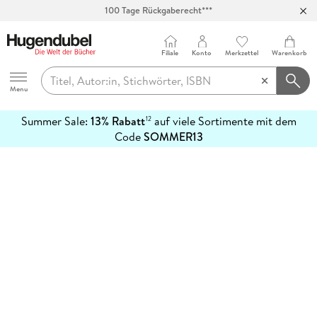
100 Tage Rückgaberecht***
Abholung in über 100 Filialen
Filiale
Konto
Merkzettel
Warenkorb
Hugendubel
Menu
Summer Sale:
13% Rabatt
auf viele Sortimente mit dem
12
mehr
Code
SOMMER13
erfahren