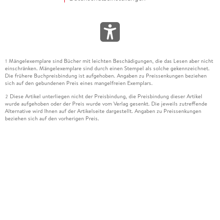
Mängelexemplare sind Bücher mit leichten Beschädigungen, die das Lesen aber nicht
1
einschränken. Mängelexemplare sind durch einen Stempel als solche gekennzeichnet.
Die frühere Buchpreisbindung ist aufgehoben. Angaben zu Preissenkungen beziehen
sich auf den gebundenen Preis eines mangelfreien Exemplars.
Diese Artikel unterliegen nicht der Preisbindung, die Preisbindung dieser Artikel
2
wurde aufgehoben oder der Preis wurde vom Verlag gesenkt. Die jeweils zutreffende
Alternative wird Ihnen auf der Artikelseite dargestellt. Angaben zu Preissenkungen
beziehen sich auf den vorherigen Preis.
Durch Öffnen der Leseprobe willigen Sie ein, dass Daten an den Anbieter der
3
Leseprobe übermittelt werden.
Der gebundene Preis dieses Artikels wird nach Ablauf des auf der Artikelseite
4
dargestellten Datums vom Verlag angehoben.
Der Preisvergleich bezieht sich auf die unverbindliche Preisempfehlung (UVP) des
5
Herstellers.
Der gebundene Preis dieses Artikels wurde vom Verlag gesenkt. Angaben zu
6
Preissenkungen beziehen sich auf den vorherigen Preis.
Die Preisbindung dieses Artikels wurde aufgehoben. Angaben zu Preissenkungen
7