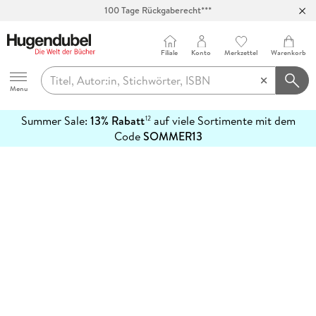
100 Tage Rückgaberecht***
Abholung in über 100 Filialen
Filiale
Konto
Merkzettel
Warenkorb
Hugendubel
Menu
Summer Sale:
13% Rabatt
auf viele Sortimente mit dem
12
mehr
Code
SOMMER13
erfahren