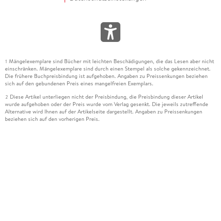
Mängelexemplare sind Bücher mit leichten Beschädigungen, die das Lesen aber nicht
1
einschränken. Mängelexemplare sind durch einen Stempel als solche gekennzeichnet.
Die frühere Buchpreisbindung ist aufgehoben. Angaben zu Preissenkungen beziehen
sich auf den gebundenen Preis eines mangelfreien Exemplars.
Diese Artikel unterliegen nicht der Preisbindung, die Preisbindung dieser Artikel
2
wurde aufgehoben oder der Preis wurde vom Verlag gesenkt. Die jeweils zutreffende
Alternative wird Ihnen auf der Artikelseite dargestellt. Angaben zu Preissenkungen
beziehen sich auf den vorherigen Preis.
Durch Öffnen der Leseprobe willigen Sie ein, dass Daten an den Anbieter der
3
Leseprobe übermittelt werden.
Der gebundene Preis dieses Artikels wird nach Ablauf des auf der Artikelseite
4
dargestellten Datums vom Verlag angehoben.
Der Preisvergleich bezieht sich auf die unverbindliche Preisempfehlung (UVP) des
5
Herstellers.
Der gebundene Preis dieses Artikels wurde vom Verlag gesenkt. Angaben zu
6
Preissenkungen beziehen sich auf den vorherigen Preis.
Die Preisbindung dieses Artikels wurde aufgehoben. Angaben zu Preissenkungen
7