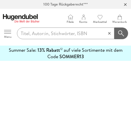
100 Tage Rückgaberecht***
Abholung in über 100 Filialen
Filiale
Konto
Merkzettel
Warenkorb
Hugendubel
Menu
Summer Sale:
13% Rabatt
auf viele Sortimente mit dem
12
mehr
Code
SOMMER13
erfahren