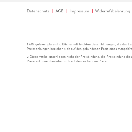
Datenschutz
AGB
Impressum
Widerrufsbelehrung
Mängelexemplare sind Bücher mit leichten Beschädigungen, die das Les
1
Preissenkungen beziehen sich auf den gebundenen Preis eines mangelfre
Diese Artikel unterliegen nicht der Preisbindung, die Preisbindung die
2
Preissenkungen beziehen sich auf den vorherigen Preis.
Durch Öffnen der Leseprobe willigen Sie ein, dass Daten an den Anbie
3
Der gebundene Preis dieses Artikels wird nach Ablauf des auf der Arti
4
Der Preisvergleich bezieht sich auf die unverbindliche Preisempfehlun
5
Der gebundene Preis dieses Artikels wurde vom Verlag gesenkt. Angabe
6
Die Preisbindung dieses Artikels wurde aufgehoben. Angaben zu Preis
7
Der gebundene Preis dieses Artikels wird nach Ablauf des auf der Arti
8
Ihr Gutschein SOMMER13 gilt bis einschließlich 10.08.2026. Sie könne
12
gültig für gesetzlich preisgebundene Artikel (deutschsprachige Bücher 
Gutscheinen und Geschenkkarten kombinierbar. Eine Barauszahlung ist ni