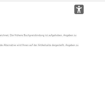
eichnet. Die frühere Buchpreisbindung ist aufgehoben. Angaben zu
e Alternative wird Ihnen auf der Artikelseite dargestellt. Angaben zu
ur Abholung mit Zahlung in der Filiale möglich. Der Gutschein ist nicht
t und das Hugendubel Hörbuch Abo. Der Gutschein ist nicht mit anderen