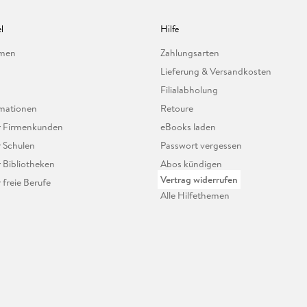
l
Hilfe
hmen
Zahlungsarten
Lieferung & Versandkosten
Filialabholung
mationen
Retoure
ür Firmenkunden
eBooks laden
r Schulen
Passwort vergessen
r Bibliotheken
Abos kündigen
Vertrag widerrufen
r freie Berufe
Alle Hilfethemen