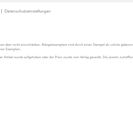
Datenschutzeinstellungen
en aber nicht einschränken. Mängelexemplare sind durch einen Stempel als solche gekennz
ien Exemplars.
ser Artikel wurde aufgehoben oder der Preis wurde vom Verlag gesenkt. Die jeweils zutreffend
ter der Leseprobe übermittelt werden.
kelseite dargestellten Datums vom Verlag angehoben.
g (UVP) des Herstellers.
n zu Preissenkungen beziehen sich auf den vorherigen Preis.
senkungen beziehen sich auf den letzten gebundenen Preis.
kelseite dargestellten Datums vom Verlag angehoben.
n den Gutschein ausschließlich online einlösen unter www.hugendubel.de. Keine Bestellung z
und eBooks) sowie für preisgebundene Kalender, tolino shine (4016621130466), tolino selec
cht möglich. Ein Weiterverkauf und der Handel des Gutscheincodes sind nicht gestattet.