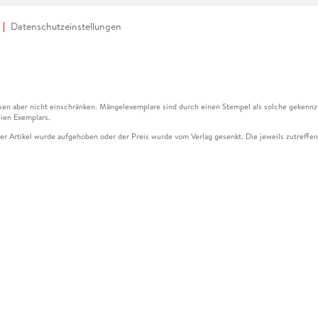
Datenschutzeinstellungen
en aber nicht einschränken. Mängelexemplare sind durch einen Stempel als solche gekennz
ien Exemplars.
ser Artikel wurde aufgehoben oder der Preis wurde vom Verlag gesenkt. Die jeweils zutreffend
ter der Leseprobe übermittelt werden.
kelseite dargestellten Datums vom Verlag angehoben.
g (UVP) des Herstellers.
n zu Preissenkungen beziehen sich auf den vorherigen Preis.
senkungen beziehen sich auf den letzten gebundenen Preis.
kelseite dargestellten Datums vom Verlag angehoben.
n den Gutschein ausschließlich online einlösen unter www.hugendubel.de. Keine Bestellung z
und eBooks) sowie für preisgebundene Kalender, tolino shine (4016621130466), tolino selec
cht möglich. Ein Weiterverkauf und der Handel des Gutscheincodes sind nicht gestattet.