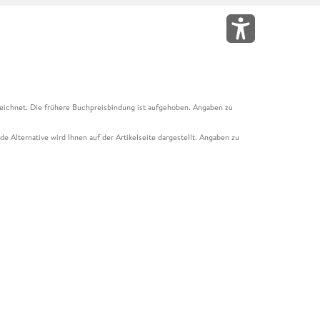
eichnet. Die frühere Buchpreisbindung ist aufgehoben. Angaben zu
e Alternative wird Ihnen auf der Artikelseite dargestellt. Angaben zu
ur Abholung mit Zahlung in der Filiale möglich. Der Gutschein ist nicht
t und das Hugendubel Hörbuch Abo. Der Gutschein ist nicht mit anderen