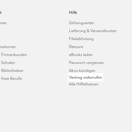
l
Hilfe
hmen
Zahlungsarten
Lieferung & Versandkosten
Filialabholung
mationen
Retoure
ür Firmenkunden
eBooks laden
r Schulen
Passwort vergessen
r Bibliotheken
Abos kündigen
Vertrag widerrufen
r freie Berufe
Alle Hilfethemen