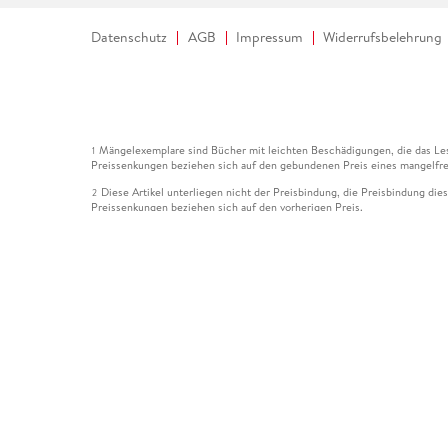
Datenschutz
AGB
Impressum
Widerrufsbelehrung
Mängelexemplare sind Bücher mit leichten Beschädigungen, die das Les
1
Preissenkungen beziehen sich auf den gebundenen Preis eines mangelfre
Diese Artikel unterliegen nicht der Preisbindung, die Preisbindung die
2
Preissenkungen beziehen sich auf den vorherigen Preis.
Durch Öffnen der Leseprobe willigen Sie ein, dass Daten an den Anbie
3
Der gebundene Preis dieses Artikels wird nach Ablauf des auf der Arti
4
Der Preisvergleich bezieht sich auf die unverbindliche Preisempfehlun
5
Der gebundene Preis dieses Artikels wurde vom Verlag gesenkt. Angabe
6
Die Preisbindung dieses Artikels wurde aufgehoben. Angaben zu Preis
7
Der gebundene Preis dieses Artikels wird nach Ablauf des auf der Arti
8
Ihr Gutschein SOMMER13 gilt bis einschließlich 10.08.2026. Sie könne
12
gültig für gesetzlich preisgebundene Artikel (deutschsprachige Bücher 
Gutscheinen und Geschenkkarten kombinierbar. Eine Barauszahlung ist ni