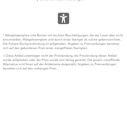
Mängelexemplare sind Bücher mit leichten Beschädigungen, die das Lesen aber nicht
1
einschränken. Mängelexemplare sind durch einen Stempel als solche gekennzeichnet.
Die frühere Buchpreisbindung ist aufgehoben. Angaben zu Preissenkungen beziehen
sich auf den gebundenen Preis eines mangelfreien Exemplars.
Diese Artikel unterliegen nicht der Preisbindung, die Preisbindung dieser Artikel
2
wurde aufgehoben oder der Preis wurde vom Verlag gesenkt. Die jeweils zutreffende
Alternative wird Ihnen auf der Artikelseite dargestellt. Angaben zu Preissenkungen
beziehen sich auf den vorherigen Preis.
Durch Öffnen der Leseprobe willigen Sie ein, dass Daten an den Anbieter der
3
Leseprobe übermittelt werden.
Der gebundene Preis dieses Artikels wird nach Ablauf des auf der Artikelseite
4
dargestellten Datums vom Verlag angehoben.
Der Preisvergleich bezieht sich auf die unverbindliche Preisempfehlung (UVP) des
5
Herstellers.
Der gebundene Preis dieses Artikels wurde vom Verlag gesenkt. Angaben zu
6
Preissenkungen beziehen sich auf den vorherigen Preis.
Die Preisbindung dieses Artikels wurde aufgehoben. Angaben zu Preissenkungen
7