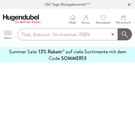
100 Tage Rückgaberecht***
Abholung in über 100 Filialen
Filiale
Konto
Merkzettel
Warenkorb
Hugendubel
Menu
Summer Sale:
13% Rabatt
auf viele Sortimente mit dem
12
mehr
Code
SOMMER13
erfahren