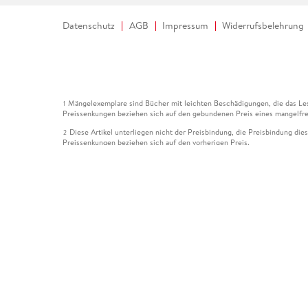
Datenschutz
AGB
Impressum
Widerrufsbelehrung
Mängelexemplare sind Bücher mit leichten Beschädigungen, die das Les
1
Preissenkungen beziehen sich auf den gebundenen Preis eines mangelfre
Diese Artikel unterliegen nicht der Preisbindung, die Preisbindung die
2
Preissenkungen beziehen sich auf den vorherigen Preis.
Durch Öffnen der Leseprobe willigen Sie ein, dass Daten an den Anbie
3
Der gebundene Preis dieses Artikels wird nach Ablauf des auf der Arti
4
Der Preisvergleich bezieht sich auf die unverbindliche Preisempfehlun
5
Der gebundene Preis dieses Artikels wurde vom Verlag gesenkt. Angabe
6
Die Preisbindung dieses Artikels wurde aufgehoben. Angaben zu Preis
7
Der gebundene Preis dieses Artikels wird nach Ablauf des auf der Arti
8
Ihr Gutschein SOMMER13 gilt bis einschließlich 10.08.2026. Sie könne
12
gültig für gesetzlich preisgebundene Artikel (deutschsprachige Bücher 
Gutscheinen und Geschenkkarten kombinierbar. Eine Barauszahlung ist ni