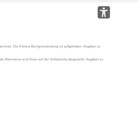
eichnet. Die frühere Buchpreisbindung ist aufgehoben. Angaben zu
e Alternative wird Ihnen auf der Artikelseite dargestellt. Angaben zu
ur Abholung mit Zahlung in der Filiale möglich. Der Gutschein ist nicht
t und das Hugendubel Hörbuch Abo. Der Gutschein ist nicht mit anderen