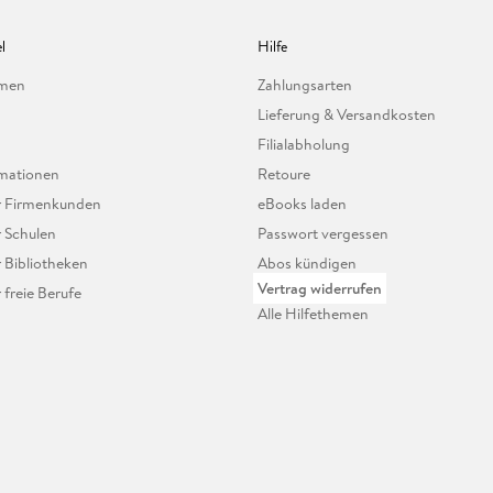
l
Hilfe
hmen
Zahlungsarten
Lieferung & Versandkosten
Filialabholung
mationen
Retoure
ür Firmenkunden
eBooks laden
r Schulen
Passwort vergessen
r Bibliotheken
Abos kündigen
Vertrag widerrufen
r freie Berufe
Alle Hilfethemen