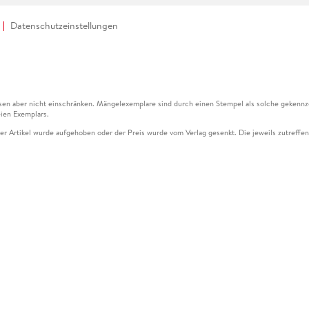
Datenschutzeinstellungen
en aber nicht einschränken. Mängelexemplare sind durch einen Stempel als solche gekennz
ien Exemplars.
ser Artikel wurde aufgehoben oder der Preis wurde vom Verlag gesenkt. Die jeweils zutreffend
ter der Leseprobe übermittelt werden.
kelseite dargestellten Datums vom Verlag angehoben.
g (UVP) des Herstellers.
n zu Preissenkungen beziehen sich auf den vorherigen Preis.
senkungen beziehen sich auf den letzten gebundenen Preis.
kelseite dargestellten Datums vom Verlag angehoben.
n den Gutschein ausschließlich online einlösen unter www.hugendubel.de. Keine Bestellung z
und eBooks) sowie für preisgebundene Kalender, tolino shine (4016621130466), tolino selec
cht möglich. Ein Weiterverkauf und der Handel des Gutscheincodes sind nicht gestattet.