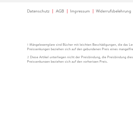
Datenschutz
AGB
Impressum
Widerrufsbelehrung
Mängelexemplare sind Bücher mit leichten Beschädigungen, die das Les
1
Preissenkungen beziehen sich auf den gebundenen Preis eines mangelfre
Diese Artikel unterliegen nicht der Preisbindung, die Preisbindung die
2
Preissenkungen beziehen sich auf den vorherigen Preis.
Durch Öffnen der Leseprobe willigen Sie ein, dass Daten an den Anbie
3
Der gebundene Preis dieses Artikels wird nach Ablauf des auf der Arti
4
Der Preisvergleich bezieht sich auf die unverbindliche Preisempfehlun
5
Der gebundene Preis dieses Artikels wurde vom Verlag gesenkt. Angabe
6
Die Preisbindung dieses Artikels wurde aufgehoben. Angaben zu Preis
7
Der gebundene Preis dieses Artikels wird nach Ablauf des auf der Arti
8
Ihr Gutschein SOMMER13 gilt bis einschließlich 10.08.2026. Sie könne
12
gültig für gesetzlich preisgebundene Artikel (deutschsprachige Bücher 
Gutscheinen und Geschenkkarten kombinierbar. Eine Barauszahlung ist ni