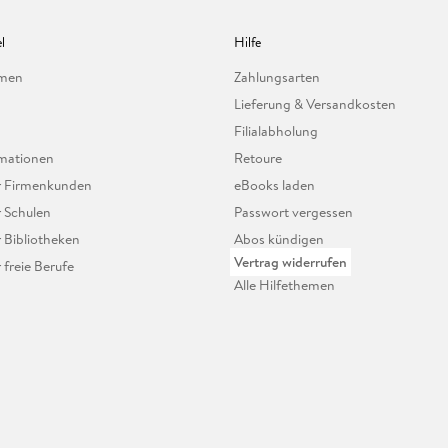
l
Hilfe
hmen
Zahlungsarten
Lieferung & Versandkosten
Filialabholung
mationen
Retoure
ür Firmenkunden
eBooks laden
r Schulen
Passwort vergessen
r Bibliotheken
Abos kündigen
Vertrag widerrufen
r freie Berufe
Alle Hilfethemen