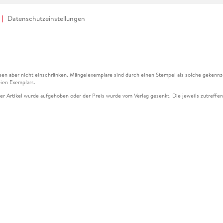
Datenschutzeinstellungen
en aber nicht einschränken. Mängelexemplare sind durch einen Stempel als solche gekennz
ien Exemplars.
ser Artikel wurde aufgehoben oder der Preis wurde vom Verlag gesenkt. Die jeweils zutreffend
ter der Leseprobe übermittelt werden.
kelseite dargestellten Datums vom Verlag angehoben.
g (UVP) des Herstellers.
n zu Preissenkungen beziehen sich auf den vorherigen Preis.
senkungen beziehen sich auf den letzten gebundenen Preis.
kelseite dargestellten Datums vom Verlag angehoben.
n den Gutschein ausschließlich online einlösen unter www.hugendubel.de. Keine Bestellung z
und eBooks) sowie für preisgebundene Kalender, tolino shine (4016621130466), tolino selec
cht möglich. Ein Weiterverkauf und der Handel des Gutscheincodes sind nicht gestattet.