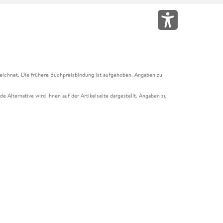
eichnet. Die frühere Buchpreisbindung ist aufgehoben. Angaben zu
e Alternative wird Ihnen auf der Artikelseite dargestellt. Angaben zu
ur Abholung mit Zahlung in der Filiale möglich. Der Gutschein ist nicht
t und das Hugendubel Hörbuch Abo. Der Gutschein ist nicht mit anderen