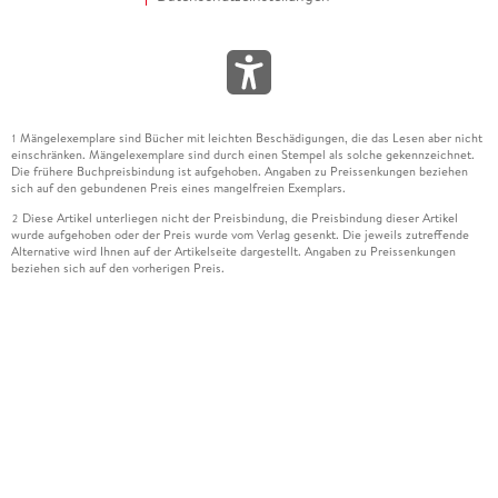
Mängelexemplare sind Bücher mit leichten Beschädigungen, die das Lesen aber nicht
1
einschränken. Mängelexemplare sind durch einen Stempel als solche gekennzeichnet.
Die frühere Buchpreisbindung ist aufgehoben. Angaben zu Preissenkungen beziehen
sich auf den gebundenen Preis eines mangelfreien Exemplars.
Diese Artikel unterliegen nicht der Preisbindung, die Preisbindung dieser Artikel
2
wurde aufgehoben oder der Preis wurde vom Verlag gesenkt. Die jeweils zutreffende
Alternative wird Ihnen auf der Artikelseite dargestellt. Angaben zu Preissenkungen
beziehen sich auf den vorherigen Preis.
Durch Öffnen der Leseprobe willigen Sie ein, dass Daten an den Anbieter der
3
Leseprobe übermittelt werden.
Der gebundene Preis dieses Artikels wird nach Ablauf des auf der Artikelseite
4
dargestellten Datums vom Verlag angehoben.
Der Preisvergleich bezieht sich auf die unverbindliche Preisempfehlung (UVP) des
5
Herstellers.
Der gebundene Preis dieses Artikels wurde vom Verlag gesenkt. Angaben zu
6
Preissenkungen beziehen sich auf den vorherigen Preis.
Die Preisbindung dieses Artikels wurde aufgehoben. Angaben zu Preissenkungen
7