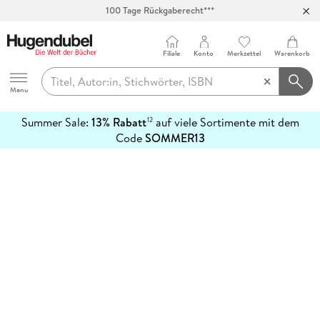
100 Tage Rückgaberecht***
Abholung in über 100 Filialen
Filiale
Konto
Merkzettel
Warenkorb
Hugendubel
Menu
Summer Sale:
13% Rabatt
auf viele Sortimente mit dem
12
mehr
Code
SOMMER13
erfahren