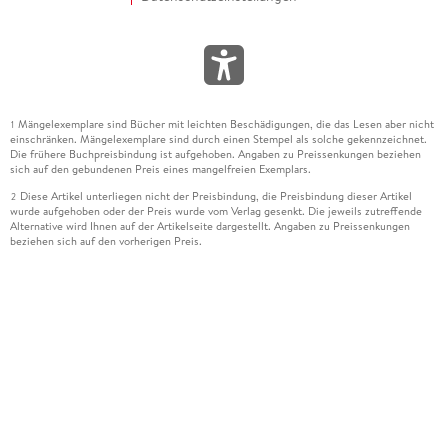
Mängelexemplare sind Bücher mit leichten Beschädigungen, die das Lesen aber nicht
1
einschränken. Mängelexemplare sind durch einen Stempel als solche gekennzeichnet.
Die frühere Buchpreisbindung ist aufgehoben. Angaben zu Preissenkungen beziehen
sich auf den gebundenen Preis eines mangelfreien Exemplars.
Diese Artikel unterliegen nicht der Preisbindung, die Preisbindung dieser Artikel
2
wurde aufgehoben oder der Preis wurde vom Verlag gesenkt. Die jeweils zutreffende
Alternative wird Ihnen auf der Artikelseite dargestellt. Angaben zu Preissenkungen
beziehen sich auf den vorherigen Preis.
Durch Öffnen der Leseprobe willigen Sie ein, dass Daten an den Anbieter der
3
Leseprobe übermittelt werden.
Der gebundene Preis dieses Artikels wird nach Ablauf des auf der Artikelseite
4
dargestellten Datums vom Verlag angehoben.
Der Preisvergleich bezieht sich auf die unverbindliche Preisempfehlung (UVP) des
5
Herstellers.
Der gebundene Preis dieses Artikels wurde vom Verlag gesenkt. Angaben zu
6
Preissenkungen beziehen sich auf den vorherigen Preis.
Die Preisbindung dieses Artikels wurde aufgehoben. Angaben zu Preissenkungen
7