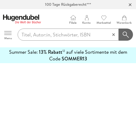
100 Tage Rückgaberecht***
Abholung in über 100 Filialen
Filiale
Konto
Merkzettel
Warenkorb
Hugendubel
Menu
Summer Sale:
13% Rabatt
auf viele Sortimente mit dem
12
mehr
Code
SOMMER13
erfahren