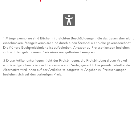
Mängelexemplare sind Bücher mit leichten Beschädigungen, die das Lesen aber nicht
1
einschränken. Mängelexemplare sind durch einen Stempel als solche gekennzeichnet.
Die frühere Buchpreisbindung ist aufgehoben. Angaben zu Preissenkungen beziehen
sich auf den gebundenen Preis eines mangelfreien Exemplars.
Diese Artikel unterliegen nicht der Preisbindung, die Preisbindung dieser Artikel
2
wurde aufgehoben oder der Preis wurde vom Verlag gesenkt. Die jeweils zutreffende
Alternative wird Ihnen auf der Artikelseite dargestellt. Angaben zu Preissenkungen
beziehen sich auf den vorherigen Preis.
Durch Öffnen der Leseprobe willigen Sie ein, dass Daten an den Anbieter der
3
Leseprobe übermittelt werden.
Der gebundene Preis dieses Artikels wird nach Ablauf des auf der Artikelseite
4
dargestellten Datums vom Verlag angehoben.
Der Preisvergleich bezieht sich auf die unverbindliche Preisempfehlung (UVP) des
5
Herstellers.
Der gebundene Preis dieses Artikels wurde vom Verlag gesenkt. Angaben zu
6
Preissenkungen beziehen sich auf den vorherigen Preis.
Die Preisbindung dieses Artikels wurde aufgehoben. Angaben zu Preissenkungen
7