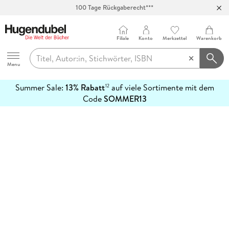
100 Tage Rückgaberecht***
Abholung in über 100 Filialen
Filiale
Konto
Merkzettel
Warenkorb
Hugendubel
Menu
Summer Sale:
13% Rabatt
auf viele Sortimente mit dem
12
mehr
Code
SOMMER13
erfahren