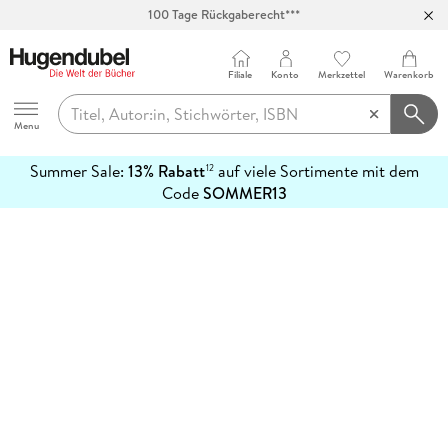
100 Tage Rückgaberecht***
Abholung in über 100 Filialen
Filiale
Konto
Merkzettel
Warenkorb
Hugendubel
Menu
Summer Sale:
13% Rabatt
auf viele Sortimente mit dem
12
mehr
Code
SOMMER13
erfahren