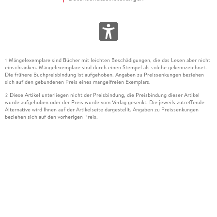
Mängelexemplare sind Bücher mit leichten Beschädigungen, die das Lesen aber nicht
1
einschränken. Mängelexemplare sind durch einen Stempel als solche gekennzeichnet.
Die frühere Buchpreisbindung ist aufgehoben. Angaben zu Preissenkungen beziehen
sich auf den gebundenen Preis eines mangelfreien Exemplars.
Diese Artikel unterliegen nicht der Preisbindung, die Preisbindung dieser Artikel
2
wurde aufgehoben oder der Preis wurde vom Verlag gesenkt. Die jeweils zutreffende
Alternative wird Ihnen auf der Artikelseite dargestellt. Angaben zu Preissenkungen
beziehen sich auf den vorherigen Preis.
Durch Öffnen der Leseprobe willigen Sie ein, dass Daten an den Anbieter der
3
Leseprobe übermittelt werden.
Der gebundene Preis dieses Artikels wird nach Ablauf des auf der Artikelseite
4
dargestellten Datums vom Verlag angehoben.
Der Preisvergleich bezieht sich auf die unverbindliche Preisempfehlung (UVP) des
5
Herstellers.
Der gebundene Preis dieses Artikels wurde vom Verlag gesenkt. Angaben zu
6
Preissenkungen beziehen sich auf den vorherigen Preis.
Die Preisbindung dieses Artikels wurde aufgehoben. Angaben zu Preissenkungen
7