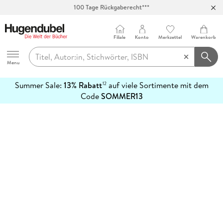
100 Tage Rückgaberecht***
Abholung in über 100 Filialen
Filiale
Konto
Merkzettel
Warenkorb
Hugendubel
Menu
Summer Sale:
13% Rabatt
auf viele Sortimente mit dem
12
mehr
Code
SOMMER13
erfahren