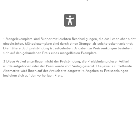
Mängelexemplare sind Bücher mit leichten Beschädigungen, die das Lesen aber nicht
1
einschränken. Mängelexemplare sind durch einen Stempel als solche gekennzeichnet.
Die frühere Buchpreisbindung ist aufgehoben. Angaben zu Preissenkungen beziehen
sich auf den gebundenen Preis eines mangelfreien Exemplars.
Diese Artikel unterliegen nicht der Preisbindung, die Preisbindung dieser Artikel
2
wurde aufgehoben oder der Preis wurde vom Verlag gesenkt. Die jeweils zutreffende
Alternative wird Ihnen auf der Artikelseite dargestellt. Angaben zu Preissenkungen
beziehen sich auf den vorherigen Preis.
Durch Öffnen der Leseprobe willigen Sie ein, dass Daten an den Anbieter der
3
Leseprobe übermittelt werden.
Der gebundene Preis dieses Artikels wird nach Ablauf des auf der Artikelseite
4
dargestellten Datums vom Verlag angehoben.
Der Preisvergleich bezieht sich auf die unverbindliche Preisempfehlung (UVP) des
5
Herstellers.
Der gebundene Preis dieses Artikels wurde vom Verlag gesenkt. Angaben zu
6
Preissenkungen beziehen sich auf den vorherigen Preis.
Die Preisbindung dieses Artikels wurde aufgehoben. Angaben zu Preissenkungen
7