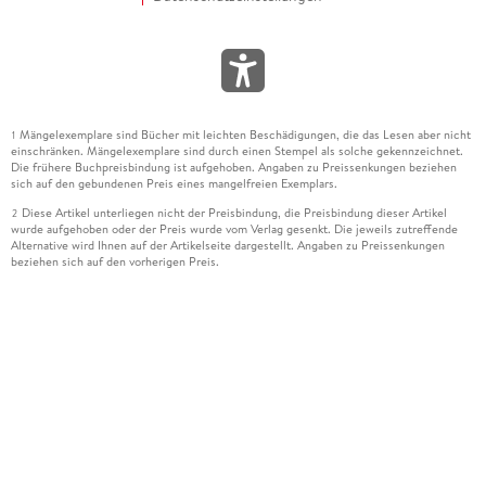
Mängelexemplare sind Bücher mit leichten Beschädigungen, die das Lesen aber nicht
1
einschränken. Mängelexemplare sind durch einen Stempel als solche gekennzeichnet.
Die frühere Buchpreisbindung ist aufgehoben. Angaben zu Preissenkungen beziehen
sich auf den gebundenen Preis eines mangelfreien Exemplars.
Diese Artikel unterliegen nicht der Preisbindung, die Preisbindung dieser Artikel
2
wurde aufgehoben oder der Preis wurde vom Verlag gesenkt. Die jeweils zutreffende
Alternative wird Ihnen auf der Artikelseite dargestellt. Angaben zu Preissenkungen
beziehen sich auf den vorherigen Preis.
Durch Öffnen der Leseprobe willigen Sie ein, dass Daten an den Anbieter der
3
Leseprobe übermittelt werden.
Der gebundene Preis dieses Artikels wird nach Ablauf des auf der Artikelseite
4
dargestellten Datums vom Verlag angehoben.
Der Preisvergleich bezieht sich auf die unverbindliche Preisempfehlung (UVP) des
5
Herstellers.
Der gebundene Preis dieses Artikels wurde vom Verlag gesenkt. Angaben zu
6
Preissenkungen beziehen sich auf den vorherigen Preis.
Die Preisbindung dieses Artikels wurde aufgehoben. Angaben zu Preissenkungen
7