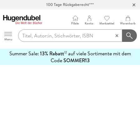
100 Tage Rückgaberecht***
Abholung in über 100 Filialen
Filiale
Konto
Merkzettel
Warenkorb
Hugendubel
Menu
Summer Sale:
13% Rabatt
auf viele Sortimente mit dem
12
mehr
Code
SOMMER13
erfahren