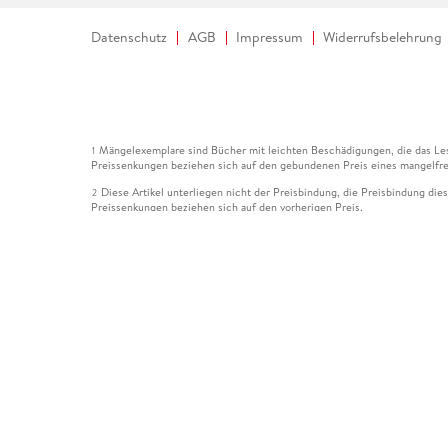
Datenschutz
AGB
Impressum
Widerrufsbelehrung
Mängelexemplare sind Bücher mit leichten Beschädigungen, die das Les
1
Preissenkungen beziehen sich auf den gebundenen Preis eines mangelfre
Diese Artikel unterliegen nicht der Preisbindung, die Preisbindung die
2
Preissenkungen beziehen sich auf den vorherigen Preis.
Durch Öffnen der Leseprobe willigen Sie ein, dass Daten an den Anbie
3
Der gebundene Preis dieses Artikels wird nach Ablauf des auf der Arti
4
Der Preisvergleich bezieht sich auf die unverbindliche Preisempfehlun
5
Der gebundene Preis dieses Artikels wurde vom Verlag gesenkt. Angabe
6
Die Preisbindung dieses Artikels wurde aufgehoben. Angaben zu Preis
7
Der gebundene Preis dieses Artikels wird nach Ablauf des auf der Arti
8
Ihr Gutschein SOMMER13 gilt bis einschließlich 10.08.2026. Sie könne
12
gültig für gesetzlich preisgebundene Artikel (deutschsprachige Bücher 
Gutscheinen und Geschenkkarten kombinierbar. Eine Barauszahlung ist ni