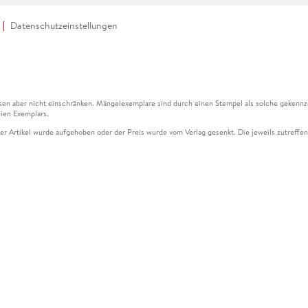
Datenschutzeinstellungen
en aber nicht einschränken. Mängelexemplare sind durch einen Stempel als solche gekennz
ien Exemplars.
ser Artikel wurde aufgehoben oder der Preis wurde vom Verlag gesenkt. Die jeweils zutreffend
ter der Leseprobe übermittelt werden.
kelseite dargestellten Datums vom Verlag angehoben.
g (UVP) des Herstellers.
n zu Preissenkungen beziehen sich auf den vorherigen Preis.
senkungen beziehen sich auf den letzten gebundenen Preis.
kelseite dargestellten Datums vom Verlag angehoben.
n den Gutschein ausschließlich online einlösen unter www.hugendubel.de. Keine Bestellung z
und eBooks) sowie für preisgebundene Kalender, tolino shine (4016621130466), tolino selec
cht möglich. Ein Weiterverkauf und der Handel des Gutscheincodes sind nicht gestattet.