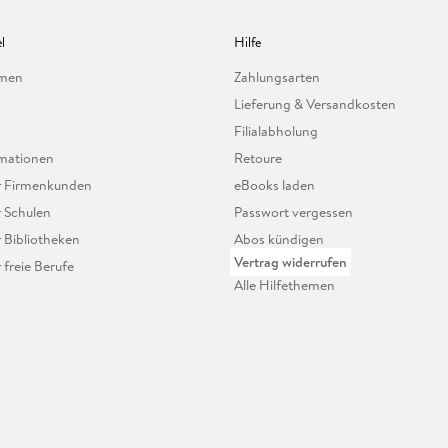
l
Hilfe
hmen
Zahlungsarten
Lieferung & Versandkosten
Filialabholung
mationen
Retoure
ür Firmenkunden
eBooks laden
r Schulen
Passwort vergessen
r Bibliotheken
Abos kündigen
Vertrag widerrufen
r freie Berufe
Alle Hilfethemen