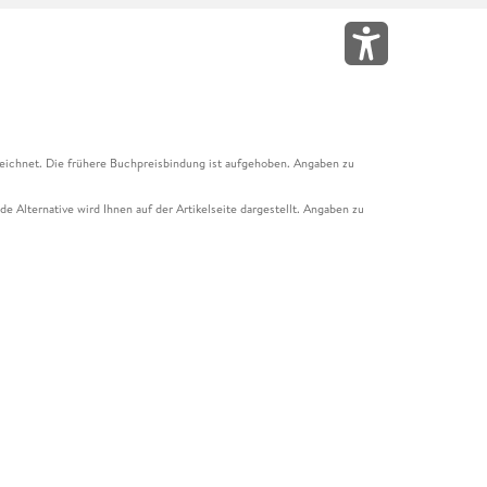
eichnet. Die frühere Buchpreisbindung ist aufgehoben. Angaben zu
e Alternative wird Ihnen auf der Artikelseite dargestellt. Angaben zu
ur Abholung mit Zahlung in der Filiale möglich. Der Gutschein ist nicht
t und das Hugendubel Hörbuch Abo. Der Gutschein ist nicht mit anderen