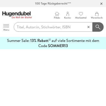
100 Tage Rückgaberecht***
Abholung in über 100 Filialen
Filiale
Konto
Merkzettel
Warenkorb
Hugendubel
Menu
Summer Sale:
13% Rabatt
auf viele Sortimente mit dem
12
mehr
Code
SOMMER13
erfahren