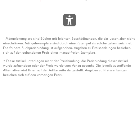
Mängelexemplare sind Bücher mit leichten Beschädigungen, die das Lesen aber nicht
1
einschränken. Mängelexemplare sind durch einen Stempel als solche gekennzeichnet.
Die frühere Buchpreisbindung ist aufgehoben. Angaben zu Preissenkungen beziehen
sich auf den gebundenen Preis eines mangelfreien Exemplars.
Diese Artikel unterliegen nicht der Preisbindung, die Preisbindung dieser Artikel
2
wurde aufgehoben oder der Preis wurde vom Verlag gesenkt. Die jeweils zutreffende
Alternative wird Ihnen auf der Artikelseite dargestellt. Angaben zu Preissenkungen
beziehen sich auf den vorherigen Preis.
Durch Öffnen der Leseprobe willigen Sie ein, dass Daten an den Anbieter der
3
Leseprobe übermittelt werden.
Der gebundene Preis dieses Artikels wird nach Ablauf des auf der Artikelseite
4
dargestellten Datums vom Verlag angehoben.
Der Preisvergleich bezieht sich auf die unverbindliche Preisempfehlung (UVP) des
5
Herstellers.
Der gebundene Preis dieses Artikels wurde vom Verlag gesenkt. Angaben zu
6
Preissenkungen beziehen sich auf den vorherigen Preis.
Die Preisbindung dieses Artikels wurde aufgehoben. Angaben zu Preissenkungen
7