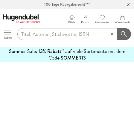
100 Tage Rückgaberecht***
Abholung in über 100 Filialen
Filiale
Konto
Merkzettel
Warenkorb
Hugendubel
Menu
Summer Sale:
13% Rabatt
auf viele Sortimente mit dem
12
mehr
Code
SOMMER13
erfahren