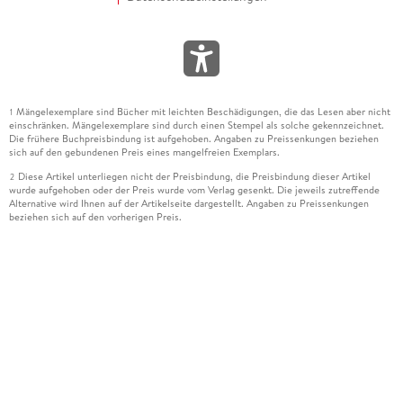
Mängelexemplare sind Bücher mit leichten Beschädigungen, die das Lesen aber nicht
1
einschränken. Mängelexemplare sind durch einen Stempel als solche gekennzeichnet.
Die frühere Buchpreisbindung ist aufgehoben. Angaben zu Preissenkungen beziehen
sich auf den gebundenen Preis eines mangelfreien Exemplars.
Diese Artikel unterliegen nicht der Preisbindung, die Preisbindung dieser Artikel
2
wurde aufgehoben oder der Preis wurde vom Verlag gesenkt. Die jeweils zutreffende
Alternative wird Ihnen auf der Artikelseite dargestellt. Angaben zu Preissenkungen
beziehen sich auf den vorherigen Preis.
Durch Öffnen der Leseprobe willigen Sie ein, dass Daten an den Anbieter der
3
Leseprobe übermittelt werden.
Der gebundene Preis dieses Artikels wird nach Ablauf des auf der Artikelseite
4
dargestellten Datums vom Verlag angehoben.
Der Preisvergleich bezieht sich auf die unverbindliche Preisempfehlung (UVP) des
5
Herstellers.
Der gebundene Preis dieses Artikels wurde vom Verlag gesenkt. Angaben zu
6
Preissenkungen beziehen sich auf den vorherigen Preis.
Die Preisbindung dieses Artikels wurde aufgehoben. Angaben zu Preissenkungen
7