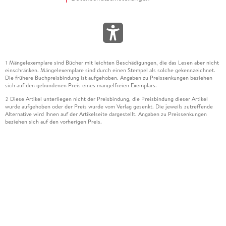
Mängelexemplare sind Bücher mit leichten Beschädigungen, die das Lesen aber nicht
1
einschränken. Mängelexemplare sind durch einen Stempel als solche gekennzeichnet.
Die frühere Buchpreisbindung ist aufgehoben. Angaben zu Preissenkungen beziehen
sich auf den gebundenen Preis eines mangelfreien Exemplars.
Diese Artikel unterliegen nicht der Preisbindung, die Preisbindung dieser Artikel
2
wurde aufgehoben oder der Preis wurde vom Verlag gesenkt. Die jeweils zutreffende
Alternative wird Ihnen auf der Artikelseite dargestellt. Angaben zu Preissenkungen
beziehen sich auf den vorherigen Preis.
Durch Öffnen der Leseprobe willigen Sie ein, dass Daten an den Anbieter der
3
Leseprobe übermittelt werden.
Der gebundene Preis dieses Artikels wird nach Ablauf des auf der Artikelseite
4
dargestellten Datums vom Verlag angehoben.
Der Preisvergleich bezieht sich auf die unverbindliche Preisempfehlung (UVP) des
5
Herstellers.
Der gebundene Preis dieses Artikels wurde vom Verlag gesenkt. Angaben zu
6
Preissenkungen beziehen sich auf den vorherigen Preis.
Die Preisbindung dieses Artikels wurde aufgehoben. Angaben zu Preissenkungen
7