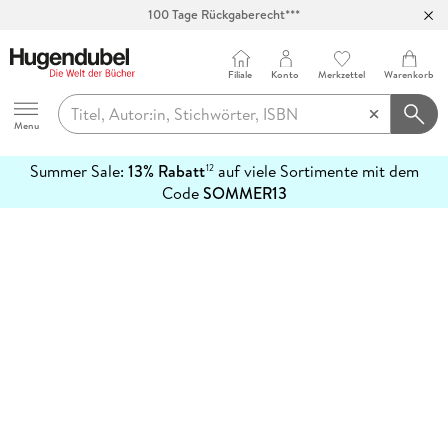
100 Tage Rückgaberecht***
Abholung in über 100 Filialen
Filiale
Konto
Merkzettel
Warenkorb
Hugendubel
Menu
Summer Sale:
13% Rabatt
auf viele Sortimente mit dem
12
mehr
Code
SOMMER13
erfahren