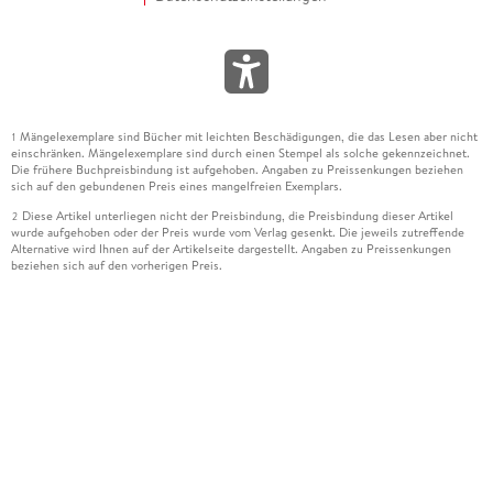
Mängelexemplare sind Bücher mit leichten Beschädigungen, die das Lesen aber nicht
1
einschränken. Mängelexemplare sind durch einen Stempel als solche gekennzeichnet.
Die frühere Buchpreisbindung ist aufgehoben. Angaben zu Preissenkungen beziehen
sich auf den gebundenen Preis eines mangelfreien Exemplars.
Diese Artikel unterliegen nicht der Preisbindung, die Preisbindung dieser Artikel
2
wurde aufgehoben oder der Preis wurde vom Verlag gesenkt. Die jeweils zutreffende
Alternative wird Ihnen auf der Artikelseite dargestellt. Angaben zu Preissenkungen
beziehen sich auf den vorherigen Preis.
Durch Öffnen der Leseprobe willigen Sie ein, dass Daten an den Anbieter der
3
Leseprobe übermittelt werden.
Der gebundene Preis dieses Artikels wird nach Ablauf des auf der Artikelseite
4
dargestellten Datums vom Verlag angehoben.
Der Preisvergleich bezieht sich auf die unverbindliche Preisempfehlung (UVP) des
5
Herstellers.
Der gebundene Preis dieses Artikels wurde vom Verlag gesenkt. Angaben zu
6
Preissenkungen beziehen sich auf den vorherigen Preis.
Die Preisbindung dieses Artikels wurde aufgehoben. Angaben zu Preissenkungen
7