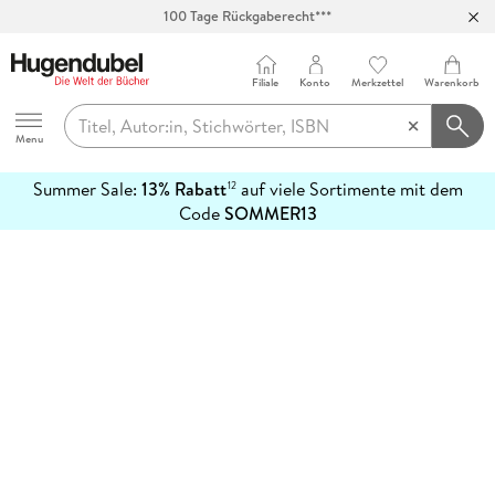
100 Tage Rückgaberecht***
Abholung in über 100 Filialen
Filiale
Konto
Merkzettel
Warenkorb
Hugendubel
Menu
Summer Sale:
13% Rabatt
auf viele Sortimente mit dem
12
mehr
Code
SOMMER13
erfahren