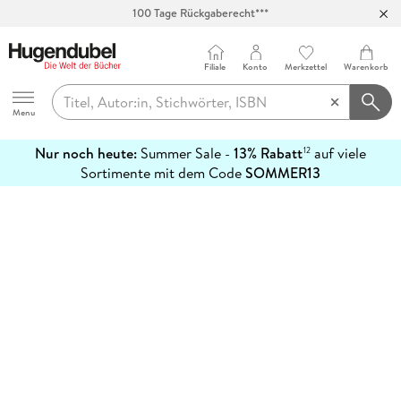
100 Tage Rückgaberecht***
Abholung in über 100 Filialen
Filiale
Konto
Merkzettel
Warenkorb
Hugendubel
Menu
Nur noch heute:
Summer Sale -
13% Rabatt
auf viele
12
mehr
Sortimente mit dem Code
SOMMER13
erfahren