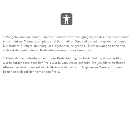
Mängelexemplare sind Bücher mit leichten Beschädigungen, die das Lesen aber nicht
1
einschränken. Mängelexemplare sind durch einen Stempel als solche gekennzeichnet.
Die frühere Buchpreisbindung ist aufgehoben. Angaben zu Preissenkungen beziehen
sich auf den gebundenen Preis eines mangelfreien Exemplars.
Diese Artikel unterliegen nicht der Preisbindung, die Preisbindung dieser Artikel
2
wurde aufgehoben oder der Preis wurde vom Verlag gesenkt. Die jeweils zutreffende
Alternative wird Ihnen auf der Artikelseite dargestellt. Angaben zu Preissenkungen
beziehen sich auf den vorherigen Preis.
Durch Öffnen der Leseprobe willigen Sie ein, dass Daten an den Anbieter der
3
Leseprobe übermittelt werden.
Der gebundene Preis dieses Artikels wird nach Ablauf des auf der Artikelseite
4
dargestellten Datums vom Verlag angehoben.
Der Preisvergleich bezieht sich auf die unverbindliche Preisempfehlung (UVP) des
5
Herstellers.
Der gebundene Preis dieses Artikels wurde vom Verlag gesenkt. Angaben zu
6
Preissenkungen beziehen sich auf den vorherigen Preis.
Die Preisbindung dieses Artikels wurde aufgehoben. Angaben zu Preissenkungen
7