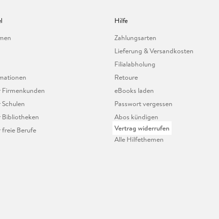
l
Hilfe
hmen
Zahlungsarten
Lieferung & Versandkosten
Filialabholung
mationen
Retoure
ür Firmenkunden
eBooks laden
r Schulen
Passwort vergessen
r Bibliotheken
Abos kündigen
Vertrag widerrufen
r freie Berufe
Alle Hilfethemen