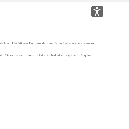
eichnet. Die frühere Buchpreisbindung ist aufgehoben. Angaben zu
e Alternative wird Ihnen auf der Artikelseite dargestellt. Angaben zu
ur Abholung mit Zahlung in der Filiale möglich. Der Gutschein ist nicht
t und das Hugendubel Hörbuch Abo. Der Gutschein ist nicht mit anderen