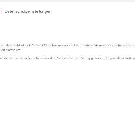
Datenschutzeinstellungen
en aber nicht einschränken. Mängelexemplare sind durch einen Stempel als solche gekennz
ien Exemplars.
ser Artikel wurde aufgehoben oder der Preis wurde vom Verlag gesenkt. Die jeweils zutreffend
ter der Leseprobe übermittelt werden.
kelseite dargestellten Datums vom Verlag angehoben.
g (UVP) des Herstellers.
n zu Preissenkungen beziehen sich auf den vorherigen Preis.
senkungen beziehen sich auf den letzten gebundenen Preis.
kelseite dargestellten Datums vom Verlag angehoben.
n den Gutschein ausschließlich online einlösen unter www.hugendubel.de. Keine Bestellung z
und eBooks) sowie für preisgebundene Kalender, tolino shine (4016621130466), tolino selec
cht möglich. Ein Weiterverkauf und der Handel des Gutscheincodes sind nicht gestattet.