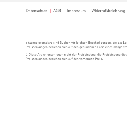
Datenschutz
AGB
Impressum
Widerrufsbelehrung
Mängelexemplare sind Bücher mit leichten Beschädigungen, die das Les
1
Preissenkungen beziehen sich auf den gebundenen Preis eines mangelfre
Diese Artikel unterliegen nicht der Preisbindung, die Preisbindung die
2
Preissenkungen beziehen sich auf den vorherigen Preis.
Durch Öffnen der Leseprobe willigen Sie ein, dass Daten an den Anbie
3
Der gebundene Preis dieses Artikels wird nach Ablauf des auf der Arti
4
Der Preisvergleich bezieht sich auf die unverbindliche Preisempfehlun
5
Der gebundene Preis dieses Artikels wurde vom Verlag gesenkt. Angabe
6
Die Preisbindung dieses Artikels wurde aufgehoben. Angaben zu Preis
7
Der gebundene Preis dieses Artikels wird nach Ablauf des auf der Arti
8
Ihr Gutschein SOMMER13 gilt bis einschließlich 10.08.2026. Sie könne
12
gültig für gesetzlich preisgebundene Artikel (deutschsprachige Bücher 
Gutscheinen und Geschenkkarten kombinierbar. Eine Barauszahlung ist ni