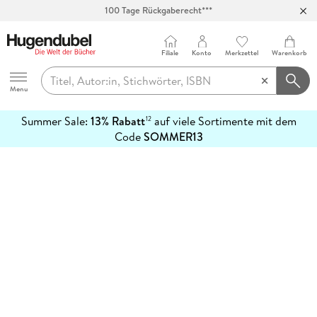
100 Tage Rückgaberecht***
Abholung in über 100 Filialen
Filiale
Konto
Merkzettel
Warenkorb
Hugendubel
Menu
Summer Sale:
13% Rabatt
auf viele Sortimente mit dem
12
mehr
Code
SOMMER13
erfahren