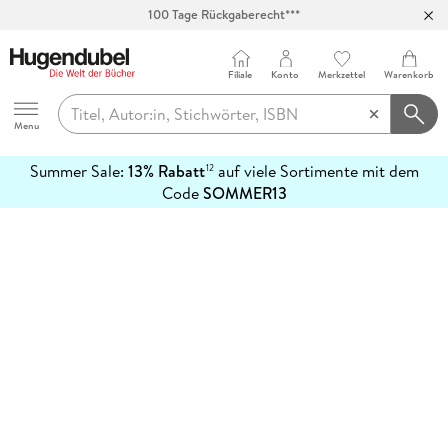
100 Tage Rückgaberecht***
Abholung in über 100 Filialen
Filiale
Konto
Merkzettel
Warenkorb
Hugendubel
Menu
Summer Sale:
13% Rabatt
auf viele Sortimente mit dem
12
mehr
Code
SOMMER13
erfahren