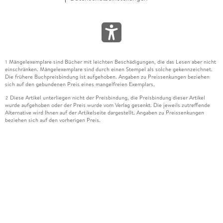
Mängelexemplare sind Bücher mit leichten Beschädigungen, die das Lesen aber nicht
1
einschränken. Mängelexemplare sind durch einen Stempel als solche gekennzeichnet.
Die frühere Buchpreisbindung ist aufgehoben. Angaben zu Preissenkungen beziehen
sich auf den gebundenen Preis eines mangelfreien Exemplars.
Diese Artikel unterliegen nicht der Preisbindung, die Preisbindung dieser Artikel
2
wurde aufgehoben oder der Preis wurde vom Verlag gesenkt. Die jeweils zutreffende
Alternative wird Ihnen auf der Artikelseite dargestellt. Angaben zu Preissenkungen
beziehen sich auf den vorherigen Preis.
Durch Öffnen der Leseprobe willigen Sie ein, dass Daten an den Anbieter der
3
Leseprobe übermittelt werden.
Der gebundene Preis dieses Artikels wird nach Ablauf des auf der Artikelseite
4
dargestellten Datums vom Verlag angehoben.
Der Preisvergleich bezieht sich auf die unverbindliche Preisempfehlung (UVP) des
5
Herstellers.
Der gebundene Preis dieses Artikels wurde vom Verlag gesenkt. Angaben zu
6
Preissenkungen beziehen sich auf den vorherigen Preis.
Die Preisbindung dieses Artikels wurde aufgehoben. Angaben zu Preissenkungen
7