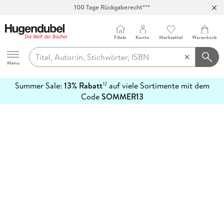
100 Tage Rückgaberecht***
Abholung in über 100 Filialen
Filiale
Konto
Merkzettel
Warenkorb
Hugendubel
Menu
Summer Sale:
13% Rabatt
auf viele Sortimente mit dem
12
mehr
Code
SOMMER13
erfahren