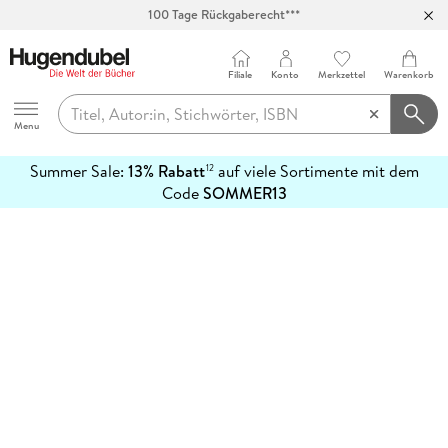
100 Tage Rückgaberecht***
Abholung in über 100 Filialen
Filiale
Konto
Merkzettel
Warenkorb
Hugendubel
Menu
Summer Sale:
13% Rabatt
auf viele Sortimente mit dem
12
mehr
Code
SOMMER13
erfahren