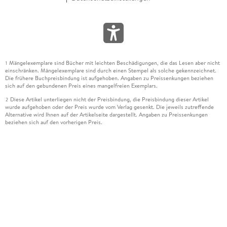
Mängelexemplare sind Bücher mit leichten Beschädigungen, die das Lesen aber nicht
1
einschränken. Mängelexemplare sind durch einen Stempel als solche gekennzeichnet.
Die frühere Buchpreisbindung ist aufgehoben. Angaben zu Preissenkungen beziehen
sich auf den gebundenen Preis eines mangelfreien Exemplars.
Diese Artikel unterliegen nicht der Preisbindung, die Preisbindung dieser Artikel
2
wurde aufgehoben oder der Preis wurde vom Verlag gesenkt. Die jeweils zutreffende
Alternative wird Ihnen auf der Artikelseite dargestellt. Angaben zu Preissenkungen
beziehen sich auf den vorherigen Preis.
Durch Öffnen der Leseprobe willigen Sie ein, dass Daten an den Anbieter der
3
Leseprobe übermittelt werden.
Der gebundene Preis dieses Artikels wird nach Ablauf des auf der Artikelseite
4
dargestellten Datums vom Verlag angehoben.
Der Preisvergleich bezieht sich auf die unverbindliche Preisempfehlung (UVP) des
5
Herstellers.
Der gebundene Preis dieses Artikels wurde vom Verlag gesenkt. Angaben zu
6
Preissenkungen beziehen sich auf den vorherigen Preis.
Die Preisbindung dieses Artikels wurde aufgehoben. Angaben zu Preissenkungen
7