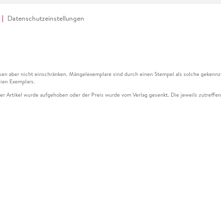
Datenschutzeinstellungen
en aber nicht einschränken. Mängelexemplare sind durch einen Stempel als solche gekennz
ien Exemplars.
ser Artikel wurde aufgehoben oder der Preis wurde vom Verlag gesenkt. Die jeweils zutreffend
ter der Leseprobe übermittelt werden.
kelseite dargestellten Datums vom Verlag angehoben.
g (UVP) des Herstellers.
n zu Preissenkungen beziehen sich auf den vorherigen Preis.
senkungen beziehen sich auf den letzten gebundenen Preis.
kelseite dargestellten Datums vom Verlag angehoben.
n den Gutschein ausschließlich online einlösen unter www.hugendubel.de. Keine Bestellung z
und eBooks) sowie für preisgebundene Kalender, tolino shine (4016621130466), tolino selec
cht möglich. Ein Weiterverkauf und der Handel des Gutscheincodes sind nicht gestattet.