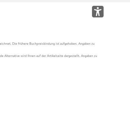
eichnet. Die frühere Buchpreisbindung ist aufgehoben. Angaben zu
e Alternative wird Ihnen auf der Artikelseite dargestellt. Angaben zu
ur Abholung mit Zahlung in der Filiale möglich. Der Gutschein ist nicht
t und das Hugendubel Hörbuch Abo. Der Gutschein ist nicht mit anderen