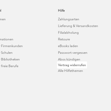
l
Hilfe
hmen
Zahlungsarten
Lieferung & Versandkosten
Filialabholung
mationen
Retoure
ür Firmenkunden
eBooks laden
r Schulen
Passwort vergessen
r Bibliotheken
Abos kündigen
Vertrag widerrufen
r freie Berufe
Alle Hilfethemen