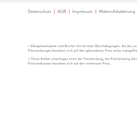
Datenschutz
AGB
Impressum
Widerrufsbelehrung
Mängelexemplare sind Bücher mit leichten Beschädigungen, die das Les
1
Preissenkungen beziehen sich auf den gebundenen Preis eines mangelfre
Diese Artikel unterliegen nicht der Preisbindung, die Preisbindung die
2
Preissenkungen beziehen sich auf den vorherigen Preis.
Durch Öffnen der Leseprobe willigen Sie ein, dass Daten an den Anbie
3
Der gebundene Preis dieses Artikels wird nach Ablauf des auf der Arti
4
Der Preisvergleich bezieht sich auf die unverbindliche Preisempfehlun
5
Der gebundene Preis dieses Artikels wurde vom Verlag gesenkt. Angabe
6
Die Preisbindung dieses Artikels wurde aufgehoben. Angaben zu Preis
7
Der gebundene Preis dieses Artikels wird nach Ablauf des auf der Arti
8
Ihr Gutschein SOMMER13 gilt bis einschließlich 10.08.2026. Sie könne
12
gültig für gesetzlich preisgebundene Artikel (deutschsprachige Bücher 
Gutscheinen und Geschenkkarten kombinierbar. Eine Barauszahlung ist ni