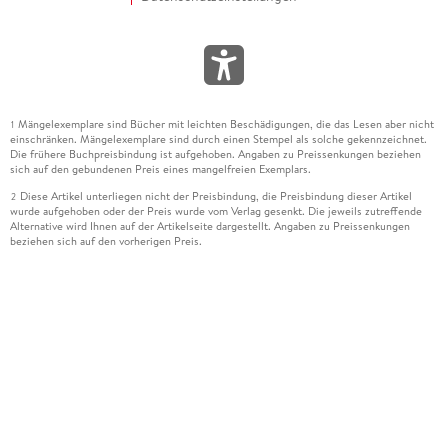
Mängelexemplare sind Bücher mit leichten Beschädigungen, die das Lesen aber nicht
1
einschränken. Mängelexemplare sind durch einen Stempel als solche gekennzeichnet.
Die frühere Buchpreisbindung ist aufgehoben. Angaben zu Preissenkungen beziehen
sich auf den gebundenen Preis eines mangelfreien Exemplars.
Diese Artikel unterliegen nicht der Preisbindung, die Preisbindung dieser Artikel
2
wurde aufgehoben oder der Preis wurde vom Verlag gesenkt. Die jeweils zutreffende
Alternative wird Ihnen auf der Artikelseite dargestellt. Angaben zu Preissenkungen
beziehen sich auf den vorherigen Preis.
Durch Öffnen der Leseprobe willigen Sie ein, dass Daten an den Anbieter der
3
Leseprobe übermittelt werden.
Der gebundene Preis dieses Artikels wird nach Ablauf des auf der Artikelseite
4
dargestellten Datums vom Verlag angehoben.
Der Preisvergleich bezieht sich auf die unverbindliche Preisempfehlung (UVP) des
5
Herstellers.
Der gebundene Preis dieses Artikels wurde vom Verlag gesenkt. Angaben zu
6
Preissenkungen beziehen sich auf den vorherigen Preis.
Die Preisbindung dieses Artikels wurde aufgehoben. Angaben zu Preissenkungen
7