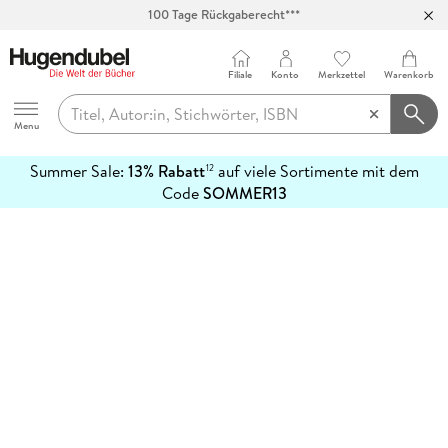
100 Tage Rückgaberecht***
Abholung in über 100 Filialen
Filiale
Konto
Merkzettel
Warenkorb
Hugendubel
Menu
Summer Sale:
13% Rabatt
auf viele Sortimente mit dem
12
mehr
Code
SOMMER13
erfahren