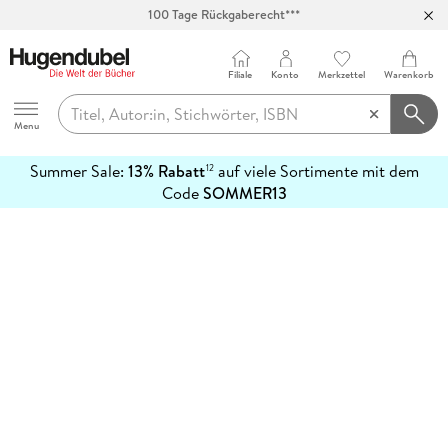
100 Tage Rückgaberecht***
Abholung in über 100 Filialen
Filiale
Konto
Merkzettel
Warenkorb
Hugendubel
Menu
Summer Sale:
13% Rabatt
auf viele Sortimente mit dem
12
mehr
Code
SOMMER13
erfahren