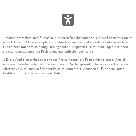
Mängelexemplare sind Bücher mit leichten Beschädigungen, die das Lesen aber nicht
1
einschränken. Mängelexemplare sind durch einen Stempel als solche gekennzeichnet.
Die frühere Buchpreisbindung ist aufgehoben. Angaben zu Preissenkungen beziehen
sich auf den gebundenen Preis eines mangelfreien Exemplars.
Diese Artikel unterliegen nicht der Preisbindung, die Preisbindung dieser Artikel
2
wurde aufgehoben oder der Preis wurde vom Verlag gesenkt. Die jeweils zutreffende
Alternative wird Ihnen auf der Artikelseite dargestellt. Angaben zu Preissenkungen
beziehen sich auf den vorherigen Preis.
Durch Öffnen der Leseprobe willigen Sie ein, dass Daten an den Anbieter der
3
Leseprobe übermittelt werden.
Der gebundene Preis dieses Artikels wird nach Ablauf des auf der Artikelseite
4
dargestellten Datums vom Verlag angehoben.
Der Preisvergleich bezieht sich auf die unverbindliche Preisempfehlung (UVP) des
5
Herstellers.
Der gebundene Preis dieses Artikels wurde vom Verlag gesenkt. Angaben zu
6
Preissenkungen beziehen sich auf den vorherigen Preis.
Die Preisbindung dieses Artikels wurde aufgehoben. Angaben zu Preissenkungen
7