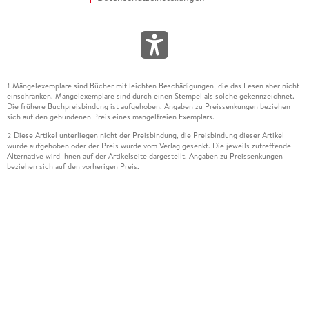
Mängelexemplare sind Bücher mit leichten Beschädigungen, die das Lesen aber nicht
1
einschränken. Mängelexemplare sind durch einen Stempel als solche gekennzeichnet.
Die frühere Buchpreisbindung ist aufgehoben. Angaben zu Preissenkungen beziehen
sich auf den gebundenen Preis eines mangelfreien Exemplars.
Diese Artikel unterliegen nicht der Preisbindung, die Preisbindung dieser Artikel
2
wurde aufgehoben oder der Preis wurde vom Verlag gesenkt. Die jeweils zutreffende
Alternative wird Ihnen auf der Artikelseite dargestellt. Angaben zu Preissenkungen
beziehen sich auf den vorherigen Preis.
Durch Öffnen der Leseprobe willigen Sie ein, dass Daten an den Anbieter der
3
Leseprobe übermittelt werden.
Der gebundene Preis dieses Artikels wird nach Ablauf des auf der Artikelseite
4
dargestellten Datums vom Verlag angehoben.
Der Preisvergleich bezieht sich auf die unverbindliche Preisempfehlung (UVP) des
5
Herstellers.
Der gebundene Preis dieses Artikels wurde vom Verlag gesenkt. Angaben zu
6
Preissenkungen beziehen sich auf den vorherigen Preis.
Die Preisbindung dieses Artikels wurde aufgehoben. Angaben zu Preissenkungen
7