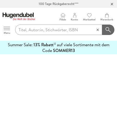
100 Tage Rückgaberecht***
Abholung in über 100 Filialen
Filiale
Konto
Merkzettel
Warenkorb
Hugendubel
Menu
Summer Sale:
13% Rabatt
auf viele Sortimente mit dem
12
mehr
Code
SOMMER13
erfahren