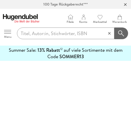
100 Tage Rückgaberecht***
Abholung in über 100 Filialen
Filiale
Konto
Merkzettel
Warenkorb
Hugendubel
Menu
Summer Sale:
13% Rabatt
auf viele Sortimente mit dem
12
mehr
Code
SOMMER13
erfahren