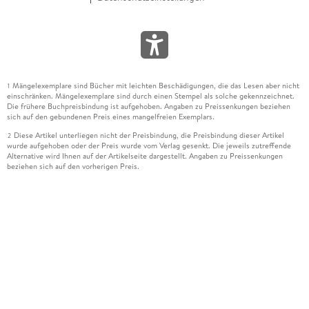
Mängelexemplare sind Bücher mit leichten Beschädigungen, die das Lesen aber nicht
1
einschränken. Mängelexemplare sind durch einen Stempel als solche gekennzeichnet.
Die frühere Buchpreisbindung ist aufgehoben. Angaben zu Preissenkungen beziehen
sich auf den gebundenen Preis eines mangelfreien Exemplars.
Diese Artikel unterliegen nicht der Preisbindung, die Preisbindung dieser Artikel
2
wurde aufgehoben oder der Preis wurde vom Verlag gesenkt. Die jeweils zutreffende
Alternative wird Ihnen auf der Artikelseite dargestellt. Angaben zu Preissenkungen
beziehen sich auf den vorherigen Preis.
Durch Öffnen der Leseprobe willigen Sie ein, dass Daten an den Anbieter der
3
Leseprobe übermittelt werden.
Der gebundene Preis dieses Artikels wird nach Ablauf des auf der Artikelseite
4
dargestellten Datums vom Verlag angehoben.
Der Preisvergleich bezieht sich auf die unverbindliche Preisempfehlung (UVP) des
5
Herstellers.
Der gebundene Preis dieses Artikels wurde vom Verlag gesenkt. Angaben zu
6
Preissenkungen beziehen sich auf den vorherigen Preis.
Die Preisbindung dieses Artikels wurde aufgehoben. Angaben zu Preissenkungen
7