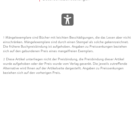
Mängelexemplare sind Bücher mit leichten Beschädigungen, die das Lesen aber nicht
1
einschränken. Mängelexemplare sind durch einen Stempel als solche gekennzeichnet.
Die frühere Buchpreisbindung ist aufgehoben. Angaben zu Preissenkungen beziehen
sich auf den gebundenen Preis eines mangelfreien Exemplars.
Diese Artikel unterliegen nicht der Preisbindung, die Preisbindung dieser Artikel
2
wurde aufgehoben oder der Preis wurde vom Verlag gesenkt. Die jeweils zutreffende
Alternative wird Ihnen auf der Artikelseite dargestellt. Angaben zu Preissenkungen
beziehen sich auf den vorherigen Preis.
Durch Öffnen der Leseprobe willigen Sie ein, dass Daten an den Anbieter der
3
Leseprobe übermittelt werden.
Der gebundene Preis dieses Artikels wird nach Ablauf des auf der Artikelseite
4
dargestellten Datums vom Verlag angehoben.
Der Preisvergleich bezieht sich auf die unverbindliche Preisempfehlung (UVP) des
5
Herstellers.
Der gebundene Preis dieses Artikels wurde vom Verlag gesenkt. Angaben zu
6
Preissenkungen beziehen sich auf den vorherigen Preis.
Die Preisbindung dieses Artikels wurde aufgehoben. Angaben zu Preissenkungen
7