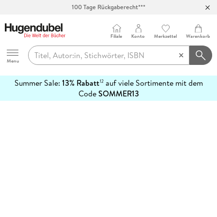
100 Tage Rückgaberecht***
Abholung in über 100 Filialen
Filiale
Konto
Merkzettel
Warenkorb
Hugendubel
Menu
Summer Sale:
13% Rabatt
auf viele Sortimente mit dem
12
mehr
Code
SOMMER13
erfahren