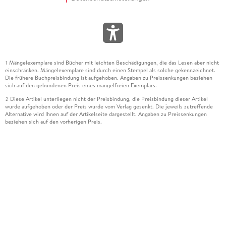
Mängelexemplare sind Bücher mit leichten Beschädigungen, die das Lesen aber nicht
1
einschränken. Mängelexemplare sind durch einen Stempel als solche gekennzeichnet.
Die frühere Buchpreisbindung ist aufgehoben. Angaben zu Preissenkungen beziehen
sich auf den gebundenen Preis eines mangelfreien Exemplars.
Diese Artikel unterliegen nicht der Preisbindung, die Preisbindung dieser Artikel
2
wurde aufgehoben oder der Preis wurde vom Verlag gesenkt. Die jeweils zutreffende
Alternative wird Ihnen auf der Artikelseite dargestellt. Angaben zu Preissenkungen
beziehen sich auf den vorherigen Preis.
Durch Öffnen der Leseprobe willigen Sie ein, dass Daten an den Anbieter der
3
Leseprobe übermittelt werden.
Der gebundene Preis dieses Artikels wird nach Ablauf des auf der Artikelseite
4
dargestellten Datums vom Verlag angehoben.
Der Preisvergleich bezieht sich auf die unverbindliche Preisempfehlung (UVP) des
5
Herstellers.
Der gebundene Preis dieses Artikels wurde vom Verlag gesenkt. Angaben zu
6
Preissenkungen beziehen sich auf den vorherigen Preis.
Die Preisbindung dieses Artikels wurde aufgehoben. Angaben zu Preissenkungen
7