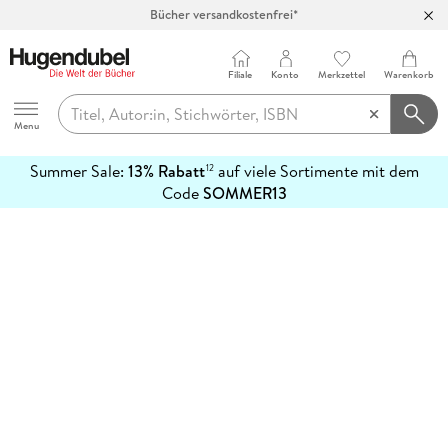
Bücher versandkostenfrei*
100 Tage Rückgaberecht***
Abholung in über 100 Filialen
Filiale
Konto
Merkzettel
Warenkorb
Hugendubel
Menu
Summer Sale:
13% Rabatt
auf viele Sortimente mit dem
12
mehr
Code
SOMMER13
erfahren