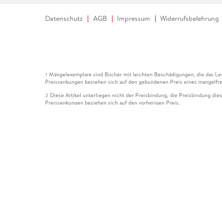
Datenschutz
AGB
Impressum
Widerrufsbelehrung
Mängelexemplare sind Bücher mit leichten Beschädigungen, die das Les
1
Preissenkungen beziehen sich auf den gebundenen Preis eines mangelfre
Diese Artikel unterliegen nicht der Preisbindung, die Preisbindung die
2
Preissenkungen beziehen sich auf den vorherigen Preis.
Durch Öffnen der Leseprobe willigen Sie ein, dass Daten an den Anbie
3
Der gebundene Preis dieses Artikels wird nach Ablauf des auf der Arti
4
Der Preisvergleich bezieht sich auf die unverbindliche Preisempfehlun
5
Der gebundene Preis dieses Artikels wurde vom Verlag gesenkt. Angabe
6
Die Preisbindung dieses Artikels wurde aufgehoben. Angaben zu Preis
7
Der gebundene Preis dieses Artikels wird nach Ablauf des auf der Arti
8
Ihr Gutschein SOMMER13 gilt bis einschließlich 10.08.2026. Sie könne
12
gültig für gesetzlich preisgebundene Artikel (deutschsprachige Bücher 
Gutscheinen und Geschenkkarten kombinierbar. Eine Barauszahlung ist ni