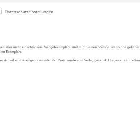
Datenschutzeinstellungen
en aber nicht einschränken. Mängelexemplare sind durch einen Stempel als solche gekennz
ien Exemplars.
ser Artikel wurde aufgehoben oder der Preis wurde vom Verlag gesenkt. Die jeweils zutreffend
ter der Leseprobe übermittelt werden.
kelseite dargestellten Datums vom Verlag angehoben.
g (UVP) des Herstellers.
n zu Preissenkungen beziehen sich auf den vorherigen Preis.
senkungen beziehen sich auf den letzten gebundenen Preis.
kelseite dargestellten Datums vom Verlag angehoben.
n den Gutschein ausschließlich online einlösen unter www.hugendubel.de. Keine Bestellung z
und eBooks) sowie für preisgebundene Kalender, tolino shine (4016621130466), tolino selec
cht möglich. Ein Weiterverkauf und der Handel des Gutscheincodes sind nicht gestattet.