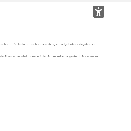
eichnet. Die frühere Buchpreisbindung ist aufgehoben. Angaben zu
e Alternative wird Ihnen auf der Artikelseite dargestellt. Angaben zu
ur Abholung mit Zahlung in der Filiale möglich. Der Gutschein ist nicht
t und das Hugendubel Hörbuch Abo. Der Gutschein ist nicht mit anderen