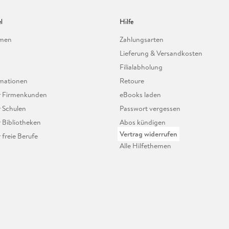
l
Hilfe
hmen
Zahlungsarten
Lieferung & Versandkosten
Filialabholung
mationen
Retoure
ür Firmenkunden
eBooks laden
r Schulen
Passwort vergessen
r Bibliotheken
Abos kündigen
Vertrag widerrufen
r freie Berufe
Alle Hilfethemen