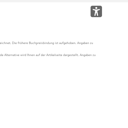
eichnet. Die frühere Buchpreisbindung ist aufgehoben. Angaben zu
e Alternative wird Ihnen auf der Artikelseite dargestellt. Angaben zu
ur Abholung mit Zahlung in der Filiale möglich. Der Gutschein ist nicht
t und das Hugendubel Hörbuch Abo. Der Gutschein ist nicht mit anderen