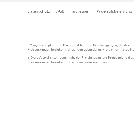
Datenschutz
AGB
Impressum
Widerrufsbelehrung
Mängelexemplare sind Bücher mit leichten Beschädigungen, die das Les
1
Preissenkungen beziehen sich auf den gebundenen Preis eines mangelfre
Diese Artikel unterliegen nicht der Preisbindung, die Preisbindung die
2
Preissenkungen beziehen sich auf den vorherigen Preis.
Durch Öffnen der Leseprobe willigen Sie ein, dass Daten an den Anbie
3
Der gebundene Preis dieses Artikels wird nach Ablauf des auf der Arti
4
Der Preisvergleich bezieht sich auf die unverbindliche Preisempfehlun
5
Der gebundene Preis dieses Artikels wurde vom Verlag gesenkt. Angabe
6
Die Preisbindung dieses Artikels wurde aufgehoben. Angaben zu Preis
7
Der gebundene Preis dieses Artikels wird nach Ablauf des auf der Arti
8
Ihr Gutschein SOMMER13 gilt bis einschließlich 10.08.2026. Sie könne
12
gültig für gesetzlich preisgebundene Artikel (deutschsprachige Bücher 
Gutscheinen und Geschenkkarten kombinierbar. Eine Barauszahlung ist ni