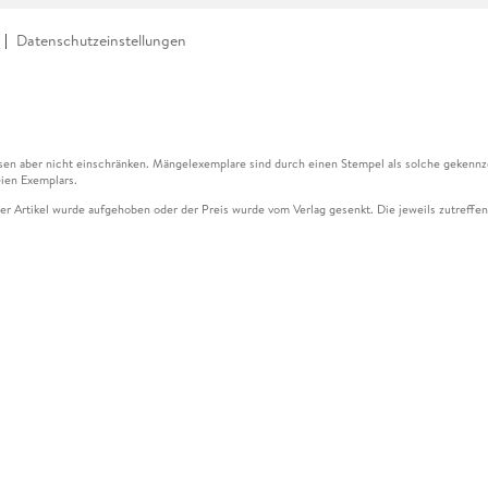
Datenschutzeinstellungen
en aber nicht einschränken. Mängelexemplare sind durch einen Stempel als solche gekennz
ien Exemplars.
ser Artikel wurde aufgehoben oder der Preis wurde vom Verlag gesenkt. Die jeweils zutreffend
ter der Leseprobe übermittelt werden.
kelseite dargestellten Datums vom Verlag angehoben.
g (UVP) des Herstellers.
n zu Preissenkungen beziehen sich auf den vorherigen Preis.
senkungen beziehen sich auf den letzten gebundenen Preis.
kelseite dargestellten Datums vom Verlag angehoben.
n den Gutschein ausschließlich online einlösen unter www.hugendubel.de. Keine Bestellung z
und eBooks) sowie für preisgebundene Kalender, tolino shine (4016621130466), tolino selec
cht möglich. Ein Weiterverkauf und der Handel des Gutscheincodes sind nicht gestattet.