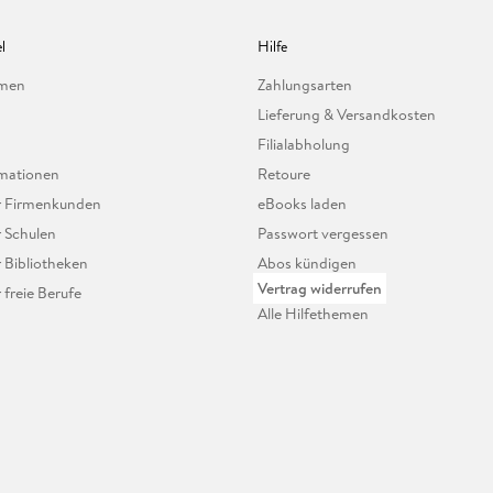
l
Hilfe
hmen
Zahlungsarten
Lieferung & Versandkosten
Filialabholung
mationen
Retoure
ür Firmenkunden
eBooks laden
r Schulen
Passwort vergessen
r Bibliotheken
Abos kündigen
Vertrag widerrufen
r freie Berufe
Alle Hilfethemen